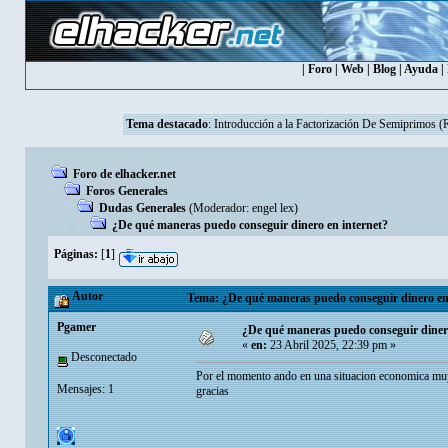
|
Foro
|
Web
|
Blog
|
Ayuda
|
Tema destacado
:
Introducción a la Factorización De Semiprimos 
Foro de elhacker.net
Foros Generales
Dudas Generales
(Moderador:
engel lex
)
¿De qué maneras puedo conseguir dinero en internet?
Páginas:
[
1
]
Autor
Tema: ¿De qué maneras puedo conseguir dinero en 
Pgamer
¿De qué maneras puedo conseguir dinero
«
en:
23 Abril 2025, 22:39 pm »
Desconectado
Por el momento ando en una situacion economica muy 
Mensajes: 1
gracias