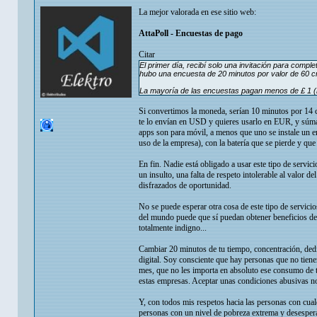
La mejor valorada en ese sitio web:
AttaPoll - Encuestas de pago
Citar
El primer día, recibí solo una invitación para compl
hubo una encuesta de 20 minutos por valor de 60 cr
La mayoría de las encuestas pagan menos de £ 1 (
Si convertimos la moneda, serían 10 minutos por 14 
te lo envían en USD y quieres usarlo en EUR, y súmal
apps son para móvil, a menos que uno se instale un e
uso de la empresa), con la batería que se pierde y que
En fin. Nadie está obligado a usar este tipo de servi
un insulto, una falta de respeto intolerable al valor 
disfrazados de oportunidad.
No se puede esperar otra cosa de este tipo de servicio
del mundo puede que sí puedan obtener beneficios de 
totalmente indigno...
Cambiar 20 minutos de tu tiempo, concentración, dedi
digital. Soy consciente que hay personas que no tiene
mes, que no les importa en absoluto ese consumo de t
estas empresas. Aceptar unas condiciones abusivas no
Y, con todos mis respetos hacia las personas con cual
personas con un nivel de pobreza extrema y desespera