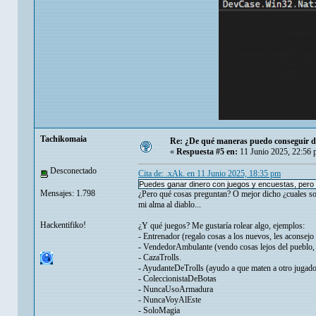
Tachikomaia
Re: ¿De qué maneras puedo conseguir di
«
Respuesta #5 en:
11 Junio 2025, 22:56 
Desconectado
Cita de: .xAk. en 11 Junio 2025, 18:35 pm
Puedes ganar dinero con juegos y encuestas, pero 
Mensajes: 1.798
¿Pero qué cosas preguntan? O mejor dicho ¿cuales so
mi alma al diablo...
Hackentifiko!
¿Y qué juegos? Me gustaría rolear algo, ejemplos:
- Entrenador (regalo cosas a los nuevos, les aconsejo 
- VendedorAmbulante (vendo cosas lejos del pueblo, m
- CazaTrolls.
- AyudanteDeTrolls (ayudo a que maten a otro jugador,
- ColeccionistaDeBotas
- NuncaUsoArmadura
- NuncaVoyAlEste
- SoloMagia