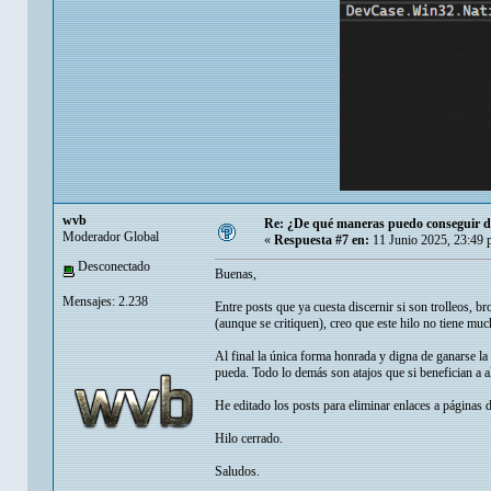
wvb
Re: ¿De qué maneras puedo conseguir di
Moderador Global
«
Respuesta #7 en:
11 Junio 2025, 23:49 
Desconectado
Buenas,
Mensajes: 2.238
Entre posts que ya cuesta discernir si son trolleos, b
(aunque se critiquen), creo que este hilo no tiene muc
Al final la única forma honrada y digna de ganarse l
pueda. Todo lo demás son atajos que si benefician a al
He editado los posts para eliminar enlaces a páginas d
Hilo cerrado.
Saludos.