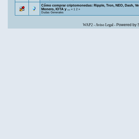
Cómo comprar criptomonedas: Ripple, Tron, NEO, Dash, Ve
Monero, IOTA y ...
«
1
2
»
Dudas Generales
WAP2
-
Aviso Legal
-
Powered by 