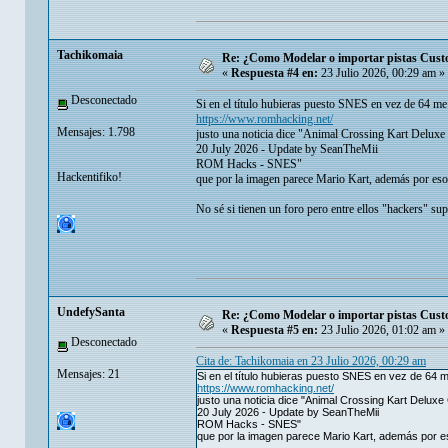
Tachikomaia
Re: ¿Como Modelar o importar pistas Custom
«
Respuesta #4 en:
23 Julio 2026, 00:29 am »
Desconectado
Si en el título hubieras puesto SNES en vez de 64 m
https://www.romhacking.net/
Mensajes: 1.798
justo una noticia dice "Animal Crossing Kart Delux
20 July 2026 - Update by SeanTheMii
ROM Hacks - SNES"
Hackentifiko!
que por la imagen parece Mario Kart, además por eso
No sé si tienen un foro pero entre ellos "hackers" su
UndefySanta
Re: ¿Como Modelar o importar pistas Custom
«
Respuesta #5 en:
23 Julio 2026, 01:02 am »
Desconectado
Cita de: Tachikomaia en 23 Julio 2026, 00:29 am
Mensajes: 21
Si en el título hubieras puesto SNES en vez de 6
https://www.romhacking.net/
justo una noticia dice "Animal Crossing Kart Deluxe
20 July 2026 - Update by SeanTheMii
ROM Hacks - SNES"
que por la imagen parece Mario Kart, además por e