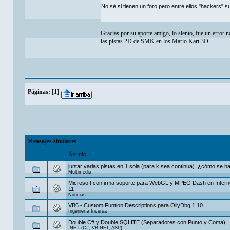
No sé si tienen un foro pero entre ellos "hackers" 
Gracias por su aporte amigo, lo siento, fue un error 
las pistas 2D de SMK en los Mario Kart 3D
Páginas:
[
1
]
Mensajes similares
Asunto
juntar varias pistas en 1 sola (para k sea continua). ¿cómo se h
Multimedia
Microsoft confirma soporte para WebGL y MPEG Dash en Interne
11
Noticias
VB6 - Custom Funtion Descriptions para OllyDbg 1.10
Ingeniería Inversa
Double C# y Double SQLITE (Separadores con Punto y Coma)
.NET (C#, VB.NET, ASP)