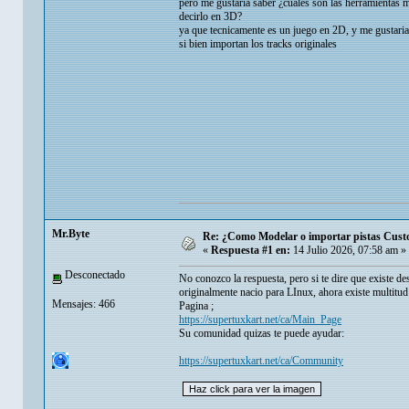
pero me gustaria saber ¿cuales son las herramientas m
decirlo en 3D?
ya que tecnicamente es un juego en 2D, y me gustari
si bien importan los tracks originales
Mr.Byte
Re: ¿Como Modelar o importar pistas Custom
«
Respuesta #1 en:
14 Julio 2026, 07:58 am »
Desconectado
No conozco la respuesta, pero si te dire que existe 
originalmente nacio para LInux, ahora existe multitud
Mensajes: 466
Pagina ;
https://supertuxkart.net/ca/Main_Page
Su comunidad quizas te puede ayudar:
https://supertuxkart.net/ca/Community