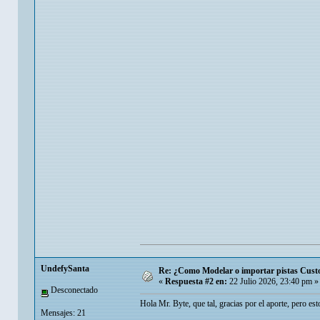
UndefySanta
Re: ¿Como Modelar o importar pistas Custom
«
Respuesta #2 en:
22 Julio 2026, 23:40 pm »
Desconectado
Hola Mr. Byte, que tal, gracias por el aporte, pero es
Mensajes: 21