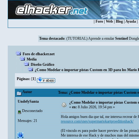
|
Foro
|
Web
|
Blog
|
Ayuda
|
Tema destacado
:
(TUTORIAL) Aprende a emular
Sentinel
Dongle
Foro de elhacker.net
Media
Diseño Gráfico
¿Como Modelar o importar pistas Custom en 3D para los Mario Ka
Páginas:
[
1
]
Autor
Tema: ¿Como Modelar o importar pistas Custom en 
UndefySanta
¿Como Modelar o importar pistas Custom en
«
en:
8 Julio 2026, 19:54 pm »
Desconectado
Hola amigos buen dia que tal, me interesa recrear d
Mensajes: 21
resource.com/snes/supermariokartproeditionhack/
(El vinculo es para poder hacer preview de las pistas)
Me interesa de ese Hack y de muchos mas del mismo 