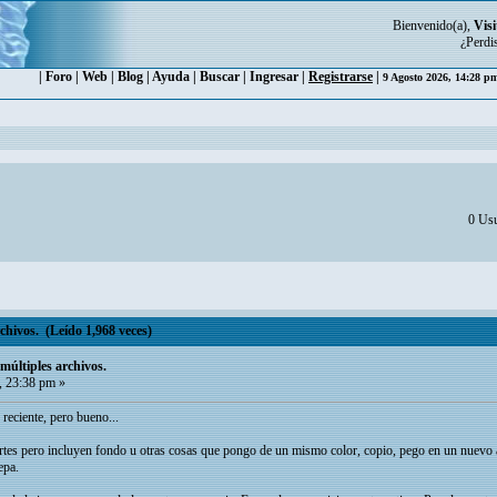
Bienvenido(a),
Visi
¿Perdi
|
Foro
|
Web
|
Blog
|
Ayuda
|
Buscar
|
Ingresar
|
Registrarse
|
9 Agosto 2026, 14:28 
0 Usu
chivos. (Leído 1,968 veces)
múltiples archivos.
 23:38 pm »
reciente, pero bueno...
rtes pero incluyen fondo u otras cosas que pongo de un mismo color, copio, pego en un nuevo ar
epa.