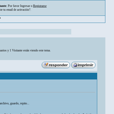
tante
. Por favor
Ingresar
o
Registrarse
ste tu
email de activación?
.
pm
arios y 1 Visitante están viendo este tema.
chivo, guardo, repito...