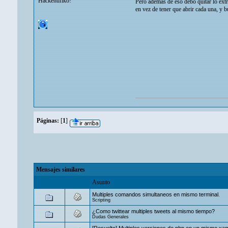
Hackentifiko!
Pero además de eso debo quitar lo extr
en vez de tener que abrir cada una, y b
Páginas:
[
1
]
Mensajes similares
Asunto
Multiples comandos simultaneos en mismo terminal.
Scripting
¿Como twittear multiples tweets al mismo tiempo?
Dudas Generales
[Resuelto] Multiples versiones de php en un mismo xa