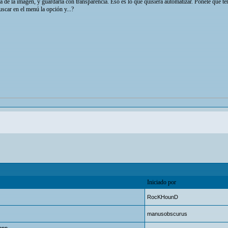
a de la imagen, y guardarla con transparencia. Eso es lo que quisiera automatizar. Ponele que te
uscar en el menú la opción y...?
Iniciado por
RocKHounD
manusobscurus
mpp