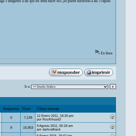
nga 5 imágenes a las que les deba hacer eso ¿se puede hacérselo a las 5 rápido
En línea
Ir a:
Respuestas
Vistas
Último mensaje
12 Enero 2011, 18:26 pm
0
7,139
por
RocKHounD
9 Agosto 2011, 00:18 am
8
15,953
por
darkvidhack
6 Enero 2015, 19:42 pm