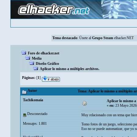
Tema destacado
:
Únete al
Grupo Steam
elhacker.NET
Foro de elhacker.net
Media
Diseño Gráfico
Aplicar lo mismo a múltiples archivos.
Páginas:
[
1
]
Autor
Tema: Aplicar lo mismo a múltiples ar
Tachikomaia
Aplicar lo mismo a 
«
en:
23 Mayo 2026,
Desconectado
Muy relacionado con un tema que hice 
Mensajes: 1.801
Tomo fotos de un juego, selecciono pa
Eso no se puede automatizar, que yo s