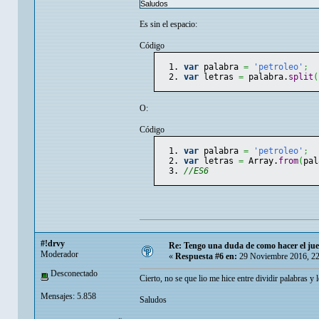
Saludos
Es sin el espacio:
Código
var
 palabra 
=
'petroleo'
;
var
 letras 
=
 palabra.
split
(
O:
Código
var
 palabra 
=
'petroleo'
;
var
 letras 
=
 Array.
from
(
pal
//ES6
#!drvy
Re: Tengo una duda de como hacer el jue
Moderador
«
Respuesta #6 en:
29 Noviembre 2016, 22
Desconectado
Cierto, no se que lio me hice entre dividir palabras y 
Mensajes: 5.858
Saludos