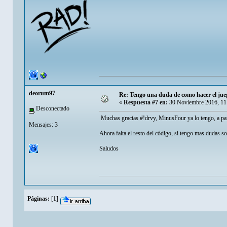
deorum97
Re: Tengo una duda de como hacer el jue
«
Respuesta #7 en:
30 Noviembre 2016, 11
Desconectado
Muchas gracias #!drvy, MinusFour ya lo tengo, a parti
Mensajes: 3
Ahora falta el resto del código, si tengo mas dudas s
Saludos
Páginas:
[
1
]