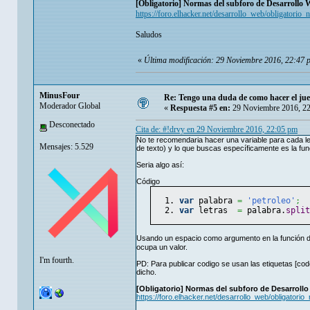
[Obligatorio] Normas del subforo de Desarrollo 
https://foro.elhacker.net/desarrollo_web/obligato
Saludos
«
Última modificación: 29 Noviembre 2016, 22:47 
MinusFour
Re: Tengo una duda de como hacer el jue
Moderador Global
«
Respuesta #5 en:
29 Noviembre 2016, 22
Desconectado
Cita de: #!drvy en 29 Noviembre 2016, 22:05 pm
No te recomendaria hacer una variable para cada le
Mensajes: 5.529
de texto) y lo que buscas específicamente es la fu
Seria algo así:
Código
var
 palabra 
=
'petroleo'
;
var
 letras  
=
 palabra.
split
Usando un espacio como argumento en la función 
ocupa un valor.
I'm fourth.
PD: Para publicar codigo se usan las etiquetas [cod
dicho.
[Obligatorio] Normas del subforo de Desarrollo
https://foro.elhacker.net/desarrollo_web/obligato