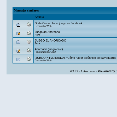
Mensajes similares
Asunto
Duda Como Hacer juego en facebook
Desarrollo Web
Juego del Ahorcado
ASM
JUEGO EL AHORCADO
Java
Ahorcado (juego en c)
Programación C/C++
[JUEGO HTML][DUDA] ¿Cómo hacer algún tipo de salvaguarda 
Desarrollo Web
WAP2
-
Aviso Legal
-
Powered by 