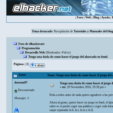
|
Foro
|
Web
|
Blog
|
Ayuda
|
Tema destacado
: Recopilación de
Tutoriales y Manuales del blog
Foro de elhacker.net
Programación
Desarrollo Web
(Moderador:
#!drvy
)
Tengo una duda de como hacer el juego del ahorcado en html.
Páginas:
[
1
]
Autor
Tema: Tengo una duda de como hacer el juego del 
deorum97
Tengo una duda de como hacer el juego d
«
en:
29 Noviembre 2016, 19:39 pm »
Desconectado
Hola a todos antes de nada quiero agradecer a las pe
Mensajes: 3
Ahora al grano, quiero hacer un juego en html, el típ
saber es si puedo coger una palabra y coger cada letra
saque separadas la h, la t, la m y la l).