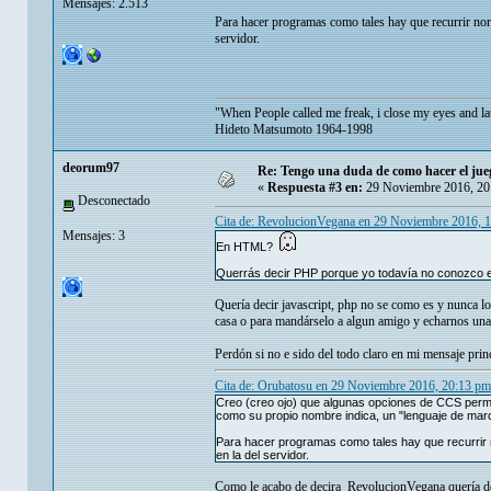
Mensajes: 2.513
Para hacer programas como tales hay que recurrir norm
servidor.
"When People called me freak, i close my eyes and la
Hideto Matsumoto 1964-1998
deorum97
Re: Tengo una duda de como hacer el jue
«
Respuesta #3 en:
29 Noviembre 2016, 20
Desconectado
Cita de: RevolucionVegana en 29 Noviembre 2016, 
Mensajes: 3
En HTML?
Querrás decir PHP porque yo todavía no conozco es
Quería decir javascript, php no se como es y nunca lo
casa o para mandárselo a algun amigo y echarnos unas
Perdón si no e sido del todo claro en mi mensaje princ
Cita de: Orubatosu en 29 Noviembre 2016, 20:13 pm
Creo (creo ojo) que algunas opciones de CCS permi
como su propio nombre indica, un "lenguaje de mar
Para hacer programas como tales hay que recurrir n
en la del servidor.
Como le acabo de decira RevolucionVegana quería dec