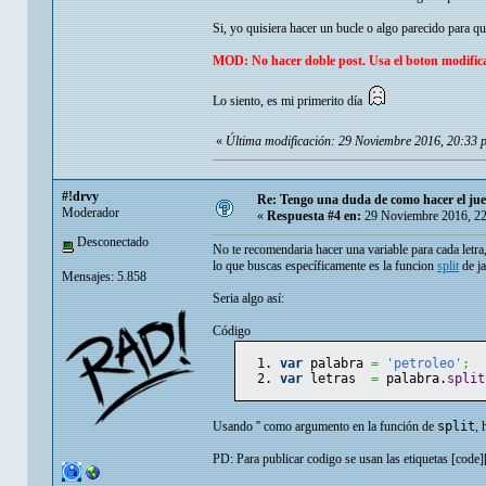
Si, yo quisiera hacer un bucle o algo parecido para qu
MOD: No hacer doble post. Usa el boton modifica
Lo siento, es mi primerito día
«
Última modificación: 29 Noviembre 2016, 20:33
#!drvy
Re: Tengo una duda de como hacer el jue
Moderador
«
Respuesta #4 en:
29 Noviembre 2016, 22
Desconectado
No te recomendaria hacer una variable para cada letra,
lo que buscas específicamente es la funcion
split
de ja
Mensajes: 5.858
Seria algo así:
Código
var
 palabra 
=
'petroleo'
;
var
 letras  
=
 palabra.
split
Usando '' como argumento en la función de
split
, 
PD: Para publicar codigo se usan las etiquetas [code][