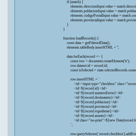
if (match) {
elements.direccionInput.value = match.direcci
elements.poblacionInput.value = match.poblac
elements.codigoPostalInput.value = match.codi
elements.provinciaInput.value = match.provinc
}
}
function loadRecords() {
const data = getFilteredData();
elements.tableBody.innerHTML = '';
data.forEach(record => {
const row = document.createElement('tr');
row.dataset.id = record.id;
const isSelected = state.selectedRecords.some(r 
row.innerHTML = `
<td><input type="checkbox" class="record-check
<td>${record.id}</td>
<td>${record.numeroEnvio}</td>
<td>${record.destinatario}</td>
<td>${record.poblacion}</td>
<td>${record.provincia}</td>
<td>${record.expediente}</td>
<td>${record.asunto}</td>
<td class="no-print">${new Date(record.fecha
`;
row.querySelector('.record-checkbox').addEventLi