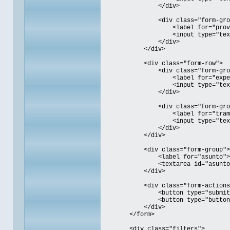
</div>
<div class="form-grou
<label for="provincia">P
<input type="text" id=
</div>
</div>
<div class="form-row">
<div class="form-grou
<label for="expediente">
<input type="text" id=
</div>
<div class="form-grou
<label for="tramitador">
<input type="text" id=
</div>
</div>
<div class="form-group">
<label for="asunto">Asun
<textarea id="asunto" rows
</div>
<div class="form-actions
<button type="submit" class=
<button type="button" id="cle
</div>
</form>
<div class="filters">