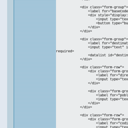
<div class="form-group">
<label for="baseCodeInput">Es
<div style="display: flex
<input type="text" id="baseC
<button type="button" id="se
</div>
</div>
<div class="form-group">
<label for="destinatario">
<input type="text" id="destin
required>
<datalist id="destinatario
</div>
<div class="form-row">
<div class="form-grou
<label for="direccion">D
<input type="text" id=
</div>
<div class="form-grou
<label for="poblacion">P
<input type="text" id=
</div>
</div>
<div class="form-row">
<div class="form-grou
<label for="codigoPostal"
<input type="text" id="