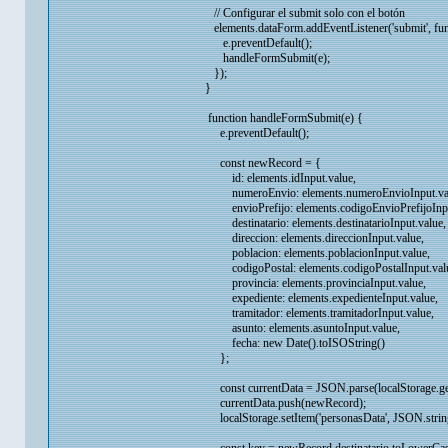
// Configurar el submit solo con el botón
elements.dataForm.addEventListener('submit', fun
e.preventDefault();
handleFormSubmit(e);
});
}
function handleFormSubmit(e) {
e.preventDefault();
const newRecord = {
id: elements.idInput.value,
numeroEnvio: elements.numeroEnvioInput.val
envioPrefijo: elements.codigoEnvioPrefijoInpu
destinatario: elements.destinatarioInput.value,
direccion: elements.direccionInput.value,
poblacion: elements.poblacionInput.value,
codigoPostal: elements.codigoPostalInput.val
provincia: elements.provinciaInput.value,
expediente: elements.expedienteInput.value,
tramitador: elements.tramitadorInput.value,
asunto: elements.asuntoInput.value,
fecha: new Date().toISOString()
};
const currentData = JSON.parse(localStorage.getI
currentData.push(newRecord);
localStorage.setItem('personasData', JSON.string