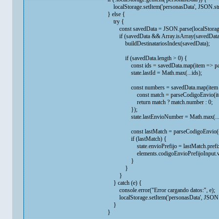
localStorage.setItem('personasData', JSON.strin
} else {
try {
const savedData = JSON.parse(localStorage.ge
if (savedData && Array.isArray(savedData)
buildDestinatariosIndex(savedData);
if (savedData.length > 0) {
const ids = savedData.map(item => parseI
state.lastId = Math.max(...ids);
const numbers = savedData.map(item 
const match = parseCodigoEnvio(item.
return match ? match.number : 0;
});
state.lastEnvioNumber = Math.max(...n
const lastMatch = parseCodigoEnvio(savedD
if (lastMatch) {
state.envioPrefijo = lastMatch.prefi
elements.codigoEnvioPrefijoInput.value =
}
}
}
} catch (e) {
console.error("Error cargando datos:", e);
localStorage.setItem('personasData', JSON.str
}
}