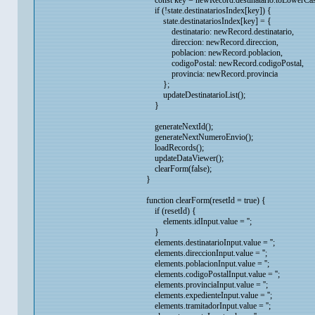
const key = newRecord.destinatario.toLowerCas
if (!state.destinatariosIndex[key]) {
state.destinatariosIndex[key] = {
destinatario: newRecord.destinatario,
direccion: newRecord.direccion,
poblacion: newRecord.poblacion,
codigoPostal: newRecord.codigoPostal,
provincia: newRecord.provincia
};
updateDestinatarioList();
}
generateNextId();
generateNextNumeroEnvio();
loadRecords();
updateDataViewer();
clearForm(false);
}
function clearForm(resetId = true) {
if (resetId) {
elements.idInput.value = '';
}
elements.destinatarioInput.value = '';
elements.direccionInput.value = '';
elements.poblacionInput.value = '';
elements.codigoPostalInput.value = '';
elements.provinciaInput.value = '';
elements.expedienteInput.value = '';
elements.tramitadorInput.value = '';