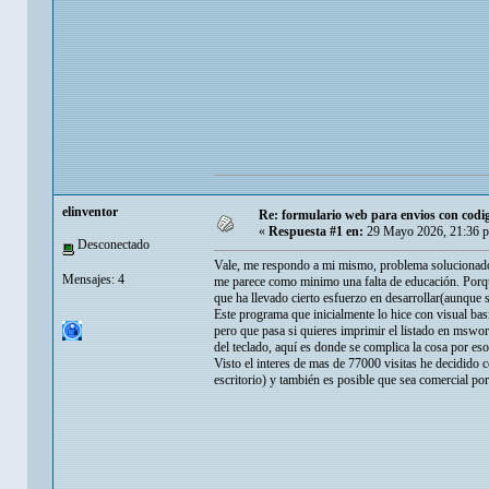
elinventor
Re: formulario web para envios con codi
«
Respuesta #1 en:
29 Mayo 2026, 21:36 
Desconectado
Vale, me respondo a mi mismo, problema solucionado.
Mensajes: 4
me parece como minimo una falta de educación. Porqu
que ha llevado cierto esfuerzo en desarrollar(aunque s
Este programa que inicialmente lo hice con visual bas
pero que pasa si quieres imprimir el listado en msword
del teclado, aquí es donde se complica la cosa por es
Visto el interes de mas de 77000 visitas he decidido 
escritorio) y también es posible que sea comercial po