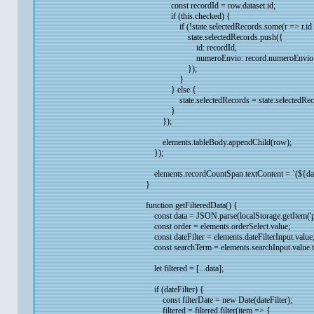
const recordId = row.dataset.id;
if (this.checked) {
if (!state.selectedRecords.some(r => r.id =
state.selectedRecords.push({
id: recordId,
numeroEnvio: record.numeroEnvio
});
}
} else {
state.selectedRecords = state.selectedRecords.f
}
});
elements.tableBody.appendChild(row);
});
elements.recordCountSpan.textContent = `(${data
}
function getFilteredData() {
const data = JSON.parse(localStorage.getItem('per
const order = elements.orderSelect.value;
const dateFilter = elements.dateFilterInput.value
const searchTerm = elements.searchInput.value.
let filtered = [...data];
if (dateFilter) {
const filterDate = new Date(dateFilter);
filtered = filtered.filter(item => {