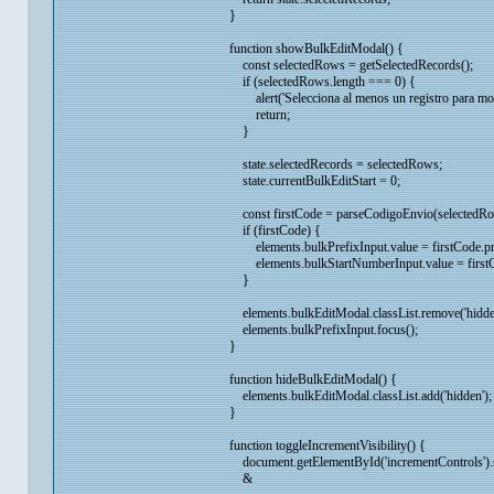
}
function showBulkEditModal() {
const selectedRows = getSelectedRecords();
if (selectedRows.length === 0) {
alert('Selecciona al menos un registro para modi
return;
}
state.selectedRecords = selectedRows;
state.currentBulkEditStart = 0;
const firstCode = parseCodigoEnvio(selectedRo
if (firstCode) {
elements.bulkPrefixInput.value = firstCode.pr
elements.bulkStartNumberInput.value = firstC
}
elements.bulkEditModal.classList.remove('hidden
elements.bulkPrefixInput.focus();
}
function hideBulkEditModal() {
elements.bulkEditModal.classList.add('hidden');
}
function toggleIncrementVisibility() {
document.getElementById('incrementControls').st
&