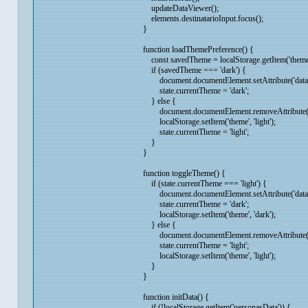
updateDataViewer();
elements.destinatarioInput.focus();
}
function loadThemePreference() {
const savedTheme = localStorage.getItem('theme
if (savedTheme === 'dark') {
document.documentElement.setAttribute('data-th
state.currentTheme = 'dark';
} else {
document.documentElement.removeAttribute('da
localStorage.setItem('theme', 'light');
state.currentTheme = 'light';
}
}
function toggleTheme() {
if (state.currentTheme === 'light') {
document.documentElement.setAttribute('data-th
state.currentTheme = 'dark';
localStorage.setItem('theme', 'dark');
} else {
document.documentElement.removeAttribute('da
state.currentTheme = 'light';
localStorage.setItem('theme', 'light');
}
}
function initData() {
if (!localStorage.getItem('personasData')) {