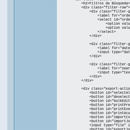
<h2>Filtros de Búsqueda</
<div class="filter-row">
<div class="filter-gro
<label for="order">Ord
<select id="order
<option value="desc">Más
<option value="asc">Más 
</select>
</div>
<div class="filter-gro
<label for="dateFilter">
<input type="date" id=
</div>
<div class="filter-gro
<label for="searchInput"
<input type="text" id="searc
</div>
</div>
<div class="export-action
<button id="selectAllBtn" cla
<button id="deselectAllBtn" c
<button id="bulkEditBtn" clas
<button id="printPreviewBtn" c
<button id="printExecuteBtn" 
<button id="printAcuseBtn" cl
<button id="importCsvBtn" cla
<button id="importJsonBtn" cl
<input type="file" id="fileIn
<button id="exportJsonBtn" cl