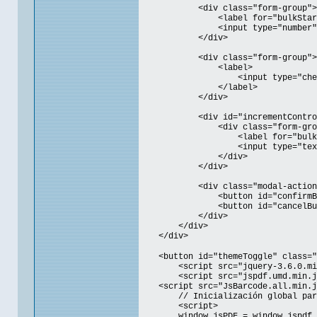
<div class="form-group">
<label for="bulkStartNumberI
<input type="number" id="bulk
</div>
<div class="form-group">
<label>
<input type="checkbox" id="b
</label>
</div>
<div id="incrementControls" s
<div class="form-grou
<label for="bulkSuffixInpu
<input type="text" id="bulk
</div>
</div>
<div class="modal-action
<button id="confirmBulkEditBt
<button id="cancelBulkEditBtn
</div>
</div>
</div>
<button id="themeToggle" class="t
<script src="jquery-3.6.0.mi
<script src="jspdf.umd.min.j
<script src="JsBarcode.all.min.js
// Inicialización global par
<script>
window.jsPDF = window.jspdf.jsPDF