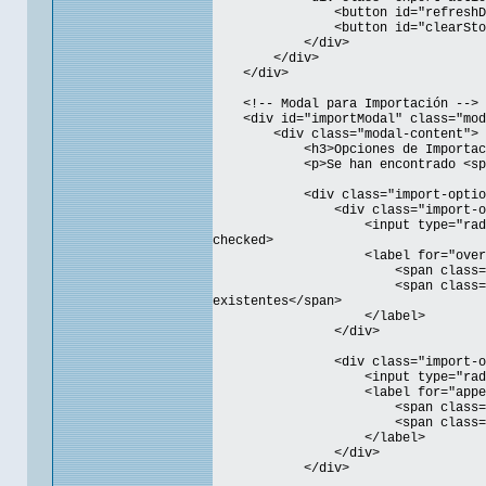
<button id="refreshDataBtn" c
<button id="clearStorageBtn" 
</div>
</div>
</div>
<!-- Modal para Importación -->
<div id="importModal" class="mod
<div class="modal-content">
<h3>Opciones de Importació
<p>Se han encontrado <span id="
<div class="import-option
<div class="import-opt
<input type="radio" id="over
checked>
<label for="overwrite
<span class="option-titl
<span class="option-descr
existentes</span>
</label>
</div>
<div class="import-opt
<input type="radio" id="appe
<label for="appendOp
<span class="option-titl
<span class="option-descrip
</label>
</div>
</div>