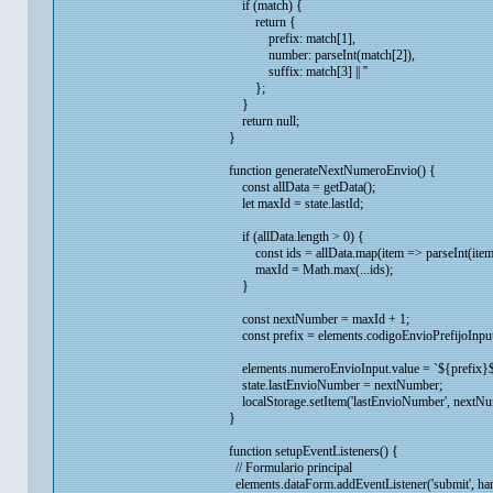
if (match) {
return {
prefix: match[1],
number: parseInt(match[2]),
suffix: match[3] || ''
};
}
return null;
}
function generateNextNumeroEnvio() {
const allData = getData();
let maxId = state.lastId;
if (allData.length > 0) {
const ids = allData.map(item => parseInt(item.
maxId = Math.max(...ids);
}
const nextNumber = maxId + 1;
const prefix = elements.codigoEnvioPrefijoInput.va
elements.numeroEnvioInput.value = `${prefix}${Str
state.lastEnvioNumber = nextNumber;
localStorage.setItem('lastEnvioNumber', nextNu
}
function setupEventListeners() {
// Formulario principal
elements.dataForm.addEventListener('submit', ha