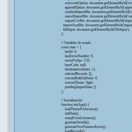
overwriteOption: document.getElementById('over
appendOption: document.getElementById('appen
confirmImportBtn: document.getElementById('co
cancelImportBtn: document.getElementById('canc
importCsvBtn: document.getElementById('impor
importJsonBtn: document.getElementById('import
fileInput: document.getElementById('fileInput'),
};
// Variables de estado
const state = {
lastId: 0,
lastEnvioNumber: 0,
envioPrefijo: 'CD',
baseCode: null,
destinatariosIndex: {},
selectedRecords: [],
currentBulkEditStart: 0,
currentTheme: 'light',
pendingImportData: []
};
// Inicialización
function initApp() {
loadThemePreference();
initData();
setupEventListeners();
generateNextId();
generateNextNumeroEnvio();
loadRecords();