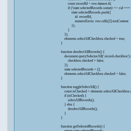
const recordId = row.dataset.id;
if (!state.selectedRecords.some(r => r.id === r
state.selectedRecords.push({
id: recordId,
numeroEnvio: row.cells[2].textContent
});
}
});
elements.selectAllCheckbox.checked = true;
}
function deselectAllRecords() {
document.querySelectorAll('.record-checkbox').
checkbox.checked = false;
});
state.selectedRecords = [];
elements.selectAllCheckbox.checked = false;
}
function toggleSelectAll() {
const isChecked = elements.selectAllCheckbox.
if (isChecked) {
selectAllRecords();
} else {
deselectAllRecords();
}
}
function getSelectedRecords() {
return state.selectedRecords;