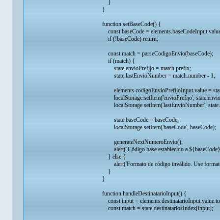
}
}
function setBaseCode() {
const baseCode = elements.baseCodeInput.value.
if (!baseCode) return;
const match = parseCodigoEnvio(baseCode);
if (match) {
state.envioPrefijo = match.prefix;
state.lastEnvioNumber = match.number - 1;
elements.codigoEnvioPrefijoInput.value = state
localStorage.setItem('envioPrefijo', state.envioP
localStorage.setItem('lastEnvioNumber', state.
state.baseCode = baseCode;
localStorage.setItem('baseCode', baseCode);
generateNextNumeroEnvio();
alert(`Código base establecido a ${baseCode}. E
} else {
alert('Formato de código inválido. Use forma
}
}
function handleDestinatarioInput() {
const input = elements.destinatarioInput.value.t
const match = state.destinatariosIndex[input];