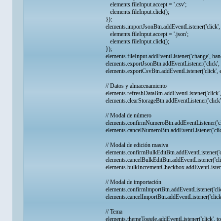
elements.fileInput.accept = '.csv';
elements.fileInput.click();
});
elements.importJsonBtn.addEventListener('click', 
elements.fileInput.accept = '.json';
elements.fileInput.click();
});
elements.fileInput.addEventListener('change', hand
elements.exportJsonBtn.addEventListener('click'
elements.exportCsvBtn.addEventListener('click',
// Datos y almacenamiento
elements.refreshDataBtn.addEventListener('click',
elements.clearStorageBtn.addEventListener('click',
// Modal de número
elements.confirmNumeroBtn.addEventListener('cl
elements.cancelNumeroBtn.addEventListener('cli
// Modal de edición masiva
elements.confirmBulkEditBtn.addEventListener('cli
elements.cancelBulkEditBtn.addEventListener('cli
elements.bulkIncrementCheckbox.addEventListener('
// Modal de importación
elements.confirmImportBtn.addEventListener('clic
elements.cancelImportBtn.addEventListener('click'
// Tema
elements.themeToggle.addEventListener('click', t