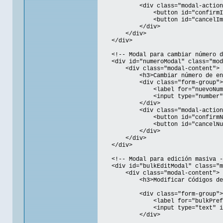
<div class="modal-action
<button id="confirmImportBtn" 
<button id="cancelImportBtn" 
</div>
</div>
</div>
<!-- Modal para cambiar número d
<div id="numeroModal" class="mod
<div class="modal-content">
<h3>Cambiar número de enví
<div class="form-group">
<label for="nuevoNumero">N
<input type="number" id="n
</div>
<div class="modal-action
<button id="confirmNumeroBtn"
<button id="cancelNumeroBtn" 
</div>
</div>
</div>
<!-- Modal para edición masiva -
<div id="bulkEditModal" class="mo
<div class="modal-content">
<h3>Modificar Códigos de Env
<div class="form-group">
<label for="bulkPrefixInpu
<input type="text" id="bulkPr
</div>