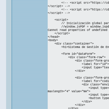
<!-- <script src="https://cd
</script> -->
<!-- <script src="https://cd
</script> -->
<script>
// Inicialización global para
//window.jsPDF = window.jspdf.jsP
Cannot read properties of undefined 
</script>
</head>
<body>
<div class="container">
<h1>Sistema de Gestión de Env
<form id="dataForm">
<div class="form-row">
<div class="form-grou
<label for="id">ID:<
<input type="text" id="
</div>
<div class="form-grou
<label for="codigoEnvio">
<div class="envio-inp
<input type="text" id="codi
maxlength="4" value="NA">
<input type="text" id="
<button type="button" id="s
</div>
</div>
</div>