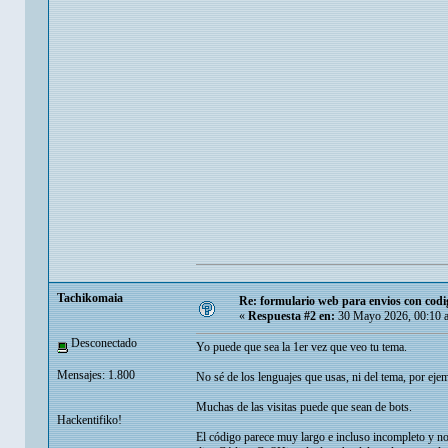
Tachikomaia
Re: formulario web para envios con codi
«
Respuesta #2 en:
30 Mayo 2026, 00:10 
Desconectado
Yo puede que sea la 1er vez que veo tu tema.
Mensajes: 1.800
No sé de los lenguajes que usas, ni del tema, por eje
Muchas de las visitas puede que sean de bots.
Hackentifiko!
El código parece muy largo e incluso incompleto y no