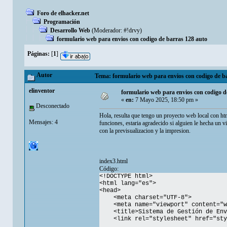
Foro de elhacker.net
Programación
Desarrollo Web
(Moderador:
#!drvy
)
formulario web para envios con codigo de barras 128 auto
Páginas:
[
1
]
Autor
Tema: formulario web para envios con codigo de ba
elinventor
formulario web para envios con codigo d
«
en:
7 Mayo 2025, 18:50 pm »
Desconectado
Hola, resulta que tengo un proyecto web local con html
Mensajes: 4
funciones, estaria agradecido si alguien le hecha un v
con la previsualizacion y la impresion.
index3.html
Código:
<!DOCTYPE html>
<html lang="es">
<head>
<meta charset="UTF-8">
<meta name="viewport" content="wid
<title>Sistema de Gestión de Env
<link rel="stylesheet" href="sty