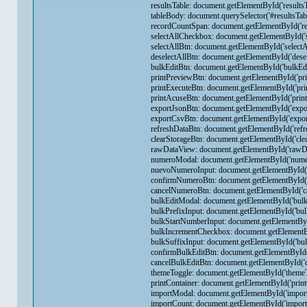
resultsTable: document.getElementById('resultsTa
tableBody: document.querySelector('#resultsTable
recordCountSpan: document.getElementById('rec
selectAllCheckbox: document.getElementById('se
selectAllBtn: document.getElementById('selectAl
deselectAllBtn: document.getElementById('desele
bulkEditBtn: document.getElementById('bulkEdit
printPreviewBtn: document.getElementById('prin
printExecuteBtn: document.getElementById('prin
printAcuseBtn: document.getElementById('print
exportJsonBtn: document.getElementById('expor
exportCsvBtn: document.getElementById('export
refreshDataBtn: document.getElementById('refre
clearStorageBtn: document.getElementById('clear
rawDataView: document.getElementById('rawDa
numeroModal: document.getElementById('numer
nuevoNumeroInput: document.getElementById('
confirmNumeroBtn: document.getElementById('
cancelNumeroBtn: document.getElementById('ca
bulkEditModal: document.getElementById('bulkE
bulkPrefixInput: document.getElementById('bulkP
bulkStartNumberInput: document.getElementById
bulkIncrementCheckbox: document.getElementByI
bulkSuffixInput: document.getElementById('bulk
confirmBulkEditBtn: document.getElementById('
cancelBulkEditBtn: document.getElementById('ca
themeToggle: document.getElementById('themeTo
printContainer: document.getElementById('printC
importModal: document.getElementById('import
importCount: document.getElementById('importC