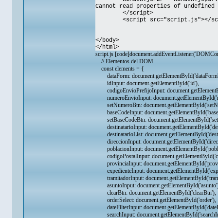
Cannot read properties of undefined 
</script>
<script src="script.js"></sc
</body>
</html>
script.js [code]document.addEventListener('DOMCont
// Elementos del DOM
const elements = {
dataForm: document.getElementById('dataForm'
idInput: document.getElementById('id'),
codigoEnvioPrefijoInput: document.getElementByI
numeroEnvioInput: document.getElementById('n
setNumeroBtn: document.getElementById('setNu
baseCodeInput: document.getElementById('baseC
setBaseCodeBtn: document.getElementById('set
destinatarioInput: document.getElementById('desti
destinatarioList: document.getElementById('destin
direccionInput: document.getElementById('direcc
poblacionInput: document.getElementById('pobla
codigoPostalInput: document.getElementById('co
provinciaInput: document.getElementById('provin
expedienteInput: document.getElementById('expe
tramitadorInput: document.getElementById('trami
asuntoInput: document.getElementById('asunto')
clearBtn: document.getElementById('clearBtn'),
orderSelect: document.getElementById('order'),
dateFilterInput: document.getElementById('dateFi
searchInput: document.getElementById('searchIn