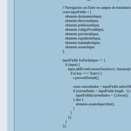
// Navegación con Enter en campos de formulario
const inputFields = [
elements.destinatarioInput,
elements.direccionInput,
elements.poblacionInput,
elements.codigoPostalInput,
elements.provinciaInput,
elements.expedienteInput,
elements.tramitadorInput,
elements.asuntoInput
];
inputFields.forEach(input => {
if (input) {
input.addEventListener('keydown', function(e
if (e.key === 'Enter') {
e.preventDefault();
const currentIndex = inputFields.indexOf(i
if (currentIndex < inputFields.length - 1) 
inputFields[currentIndex + 1].focus();
} else {
elements.asuntoInput.blur();
}
}
});
}
});