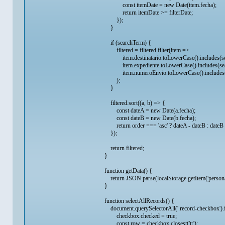
const itemDate = new Date(item.fecha);
return itemDate >= filterDate;
});
}
if (searchTerm) {
filtered = filtered.filter(item =>
item.destinatario.toLowerCase().includes(sea
item.expediente.toLowerCase().includes(sear
item.numeroEnvio.toLowerCase().includes(s
);
}
filtered.sort((a, b) => {
const dateA = new Date(a.fecha);
const dateB = new Date(b.fecha);
return order === 'asc' ? dateA - dateB : dateB 
});
return filtered;
}
function getData() {
return JSON.parse(localStorage.getItem('personasD
}
function selectAllRecords() {
document.querySelectorAll('.record-checkbox').
checkbox.checked = true;
const row = checkbox.closest('tr');