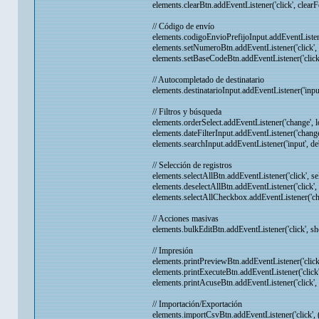
elements.clearBtn.addEventListener('click', clearF
// Código de envío
elements.codigoEnvioPrefijoInput.addEventListene
elements.setNumeroBtn.addEventListener('click'
elements.setBaseCodeBtn.addEventListener('click'
// Autocompletado de destinatario
elements.destinatarioInput.addEventListener('input'
// Filtros y búsqueda
elements.orderSelect.addEventListener('change', l
elements.dateFilterInput.addEventListener('change
elements.searchInput.addEventListener('input', de
// Selección de registros
elements.selectAllBtn.addEventListener('click', se
elements.deselectAllBtn.addEventListener('click', 
elements.selectAllCheckbox.addEventListener('chan
// Acciones masivas
elements.bulkEditBtn.addEventListener('click', s
// Impresión
elements.printPreviewBtn.addEventListener('click
elements.printExecuteBtn.addEventListener('click',
elements.printAcuseBtn.addEventListener('click', 
// Importación/Exportación
elements.importCsvBtn.addEventListener('click', 