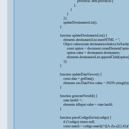
provincia: item.provincia || ''
};
}
}
});
updateDestinatarioList();
}
function updateDestinatarioList() {
elements.destinatarioList.innerHTML = '';
Object.values(state.destinatariosIndex).forEach(d
const option = document.createElement('option
option.value = destinatario.destinatario;
elements.destinatarioList.appendChild(option)
});
}
function updateDataViewer() {
const data = getData();
elements.rawDataView.value = JSON.stringify(dat
}
function generateNextId() {
state.lastId++;
elements.idInput.value = state.lastId;
}
function parseCodigoEnvio(codigo) {
if (!codigo) return null;
const match = codigo.match(/^([A-Za-z]{2,4})(\d