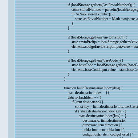
if (localStorage.getItem('lastEnvioNumber')) {
const storedNumber = parseInt(localStorage.get
if (!isNaN(storedNumber)) {
state.lastEnvioNumber = Math.max(state.last
}
}
if (localStorage.getItem('envioPrefijo')) {
state.envioPrefijo = localStorage.getItem('envio
elements.codigoEnvioPrefijoInput.value = state
}
if (localStorage.getItem('baseCode')) {
state.baseCode = localStorage.getItem('baseCo
elements.baseCodeInput.value = state.baseCo
}
}
function buildDestinatariosIndex(data) {
state.destinatariosIndex = {};
data.forEach(item => {
if (item.destinatario) {
const key = item.destinatario.toLowerCase(
if (!state.destinatariosIndex[key]) {
state.destinatariosIndex[key] = {
destinatario: item.destinatario,
direccion: item.direccion || '',
poblacion: item.poblacion || '',
codigoPostal: item.codigoPostal || '',