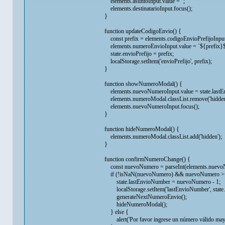
elements.asuntoInput.value = '';
elements.destinatarioInput.focus();
}
function updateCodigoEnvio() {
const prefix = elements.codigoEnvioPrefijoInput.va
elements.numeroEnvioInput.value = `${prefix}${Str
state.envioPrefijo = prefix;
localStorage.setItem('envioPrefijo', prefix);
}
function showNumeroModal() {
elements.nuevoNumeroInput.value = state.lastE
elements.numeroModal.classList.remove('hidden
elements.nuevoNumeroInput.focus();
}
function hideNumeroModal() {
elements.numeroModal.classList.add('hidden');
}
function confirmNumeroChange() {
const nuevoNumero = parseInt(elements.nuevoNu
if (!isNaN(nuevoNumero) && nuevoNumero >=
state.lastEnvioNumber = nuevoNumero - 1;
localStorage.setItem('lastEnvioNumber', state.
generateNextNumeroEnvio();
hideNumeroModal();
} else {
alert('Por favor ingrese un número válido mayor 