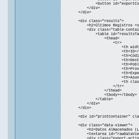
<button id="exportCsvBtn" cla
</div>
</div>
<div class="results">
<h2>Últimos Registros <span i
<div class="table-container" s
<table id="resultsTab
<thead>
<tr>
<th width="30px"><input t
<th>ID</th
<th>Código Enví
<th>Destinatari
<th>Población<
<th>Provincia<
<th>Expediente
<th>Asunto</
<th class="no-prin
</tr>
</thead>
<tbody></tbody>
</table>
</div>
</div>
<div id="printContainer" class=
<div class="data-viewer">
<h2>Datos Almacenados (Loca
<textarea id="rawDataView" r
<div class="export-action