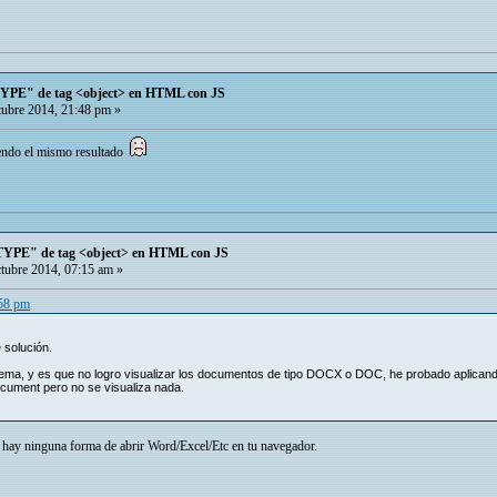
TYPE" de tag <object> en HTML con JS
ubre 2014, 21:48 pm »
iendo el mismo resultado
TYPE" de tag <object> en HTML con JS
tubre 2014, 07:15 am »
:58 pm
 solución.
ema, y es que no logro visualizar los documentos de tipo DOCX o DOC, he probado aplicand
cument pero no se visualiza nada.
 hay ninguna forma de abrir Word/Excel/Etc en tu navegador.