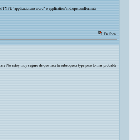
el TYPE "application/msword" o application/vnd.openxmlformats-
En línea
orer? No estoy muy seguro de que hace la subetiqueta type pero lo mas probable