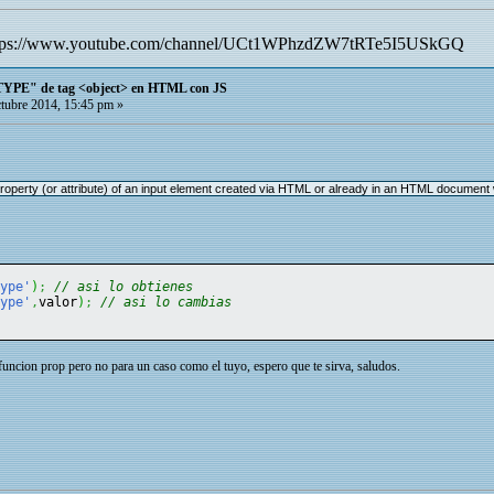
tps://www.youtube.com/channel/UCt1WPhzdZW7tRTe5I5USkGQ
TYPE" de tag <object> en HTML con JS
tubre 2014, 15:45 pm »
operty (or attribute) of an input element created via HTML or already in an HTML document will
type'
)
;
// asi lo obtienes
type'
,
valor
)
;
// asi lo cambias
funcion prop pero no para un caso como el tuyo, espero que te sirva, saludos.