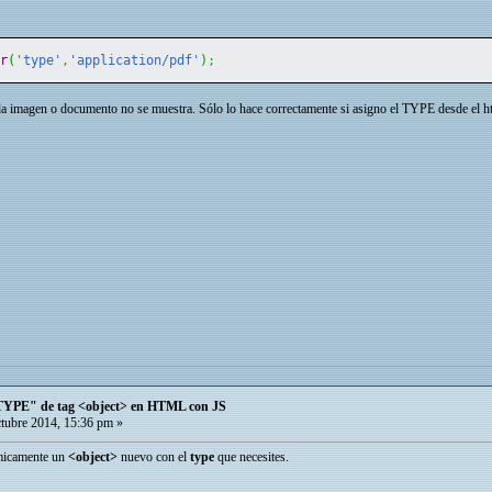
tr
(
'type'
,
'application/pdf'
)
;
, la imagen o documento no se muestra. Sólo lo hace correctamente si asigno el TYPE desde el h
TYPE" de tag <object> en HTML con JS
tubre 2014, 15:36 pm »
ámicamente un
<object>
nuevo con el
type
que necesites.