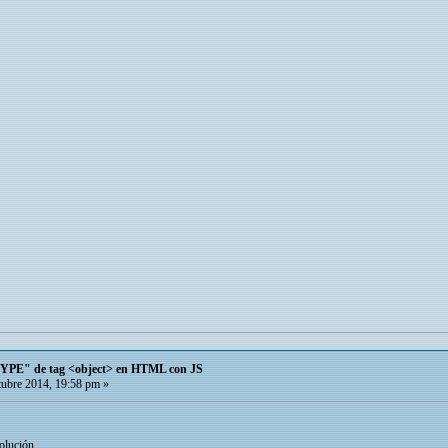
TYPE" de tag <object> en HTML con JS
ubre 2014, 19:58 pm »
olución.