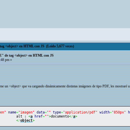
ag <object> en HTML con JS (Leído 5,677 veces)
E" de tag <object> en HTML con JS
:48 pm »
ne un <object> que va cargando dinámicamente distintas imágenes de tipo PDF, les mostraré un
gen"
name
=
"imagen"
data
=
""
type
=
"application/pdf"
width
=
"850px"
			alt : 
<
a
href
=
""
>
documento
<
/
a
>
<
/
object
>