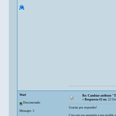
Wari
Re: Cambiar atributo "
«
Respuesta #2 en:
22 Oct
Desconectado
Gracias por responder!
Mensajes: 3
Creo que eso apuntaría a una posible s