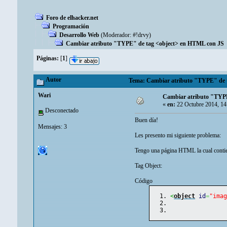
Foro de elhacker.net
Programación
Desarrollo Web
(Moderador:
#!drvy
)
Cambiar atributo "TYPE" de tag <object> en HTML con JS
Páginas:
[
1
]
Autor
Tema: Cambiar atributo "TYPE" de t
Wari
Cambiar atributo "TYP
«
en:
22 Octubre 2014, 14
Desconectado
Buen día!
Mensajes: 3
Les presento mi siguiente problema:
Tengo una página HTML la cual contie
Tag Object:
Código
<
object
id
=
"ima