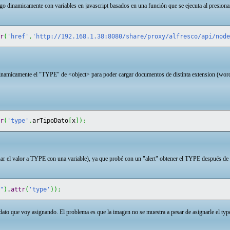
dinamicamente con variables en javascript basados en una función que se ejecuta al presionar u
tr
(
'href'
,
'http://192.168.1.38:8080/share/proxy/alfresco/api/nod
inamicamente el "TYPE" de <object> para poder cargar documentos de distinta extension (word
tr
(
'type'
,
arTipoDato
[
x
]
)
;
nar el valor a TYPE con una variable), ya que probé con un "alert" obtener el TYPE después de 
n"
)
.
attr
(
'type'
)
)
;
dato que voy asignando. El problema es que la imagen no se muestra a pesar de asignarle el type