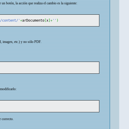
n botón, la acción que realiza el cambio es la siguiente:
e/content/'
+
arDocumento
[
x
]
+
''
)
, imagen, etc.) y no sólo PDF.
modificarlo:
 correcto.