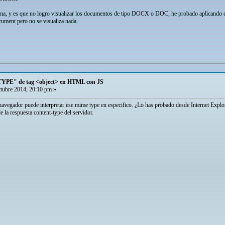
ma, y es que no logro visualizar los documentos de tipo DOCX o DOC, he probado aplicando 
ment pero no se visualiza nada.
TYPE" de tag <object> en HTML con JS
tubre 2014, 20:10 pm »
 navegador puede interpretar ese mime type en especifico. ¿Lo has probado desde Internet Expl
 la respuesta content-type del servidor.