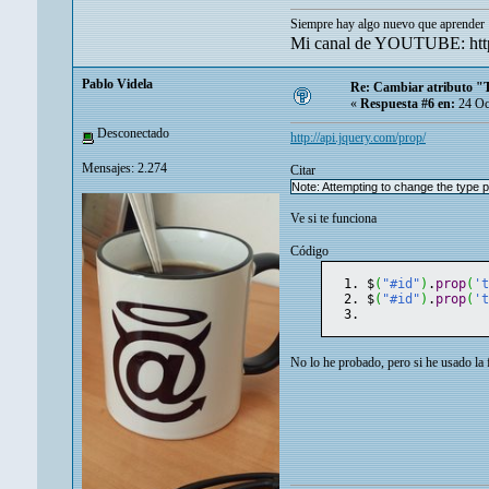
Siempre hay algo nuevo que aprender
Mi canal de YOUTUBE: ht
Pablo Videla
Re: Cambiar atributo "
«
Respuesta #6 en:
24 Oc
Desconectado
http://api.jquery.com/prop/
Mensajes: 2.274
Citar
Note: Attempting to change the type pr
Ve si te funciona
Código
$
(
"#id"
)
.
prop
(
'
$
(
"#id"
)
.
prop
(
'
No lo he probado, pero si he usado la 