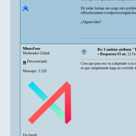
De todas formas me surge otro proble
officedocument.wordprocessingml.docu
¿Alguna idea?
MinusFour
Re: Cambiar atributo "
Moderador Global
«
Respuesta #3 en:
22 Oc
Desconectado
Creo que para eso va a depender si tu
es que simplemente haga un override de
Mensajes: 5.529
I'm fourth.