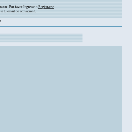
tante
. Por favor
Ingresar
o
Registrarse
ste tu
email de activación?
.
pm