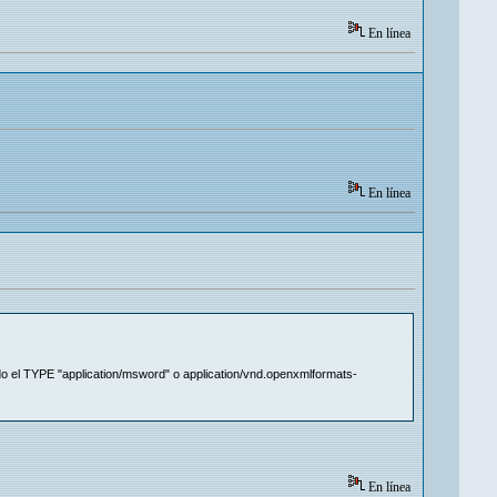
En línea
En línea
o el TYPE "application/msword" o application/vnd.openxmlformats-
En línea