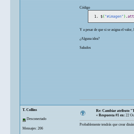
Código
$
(
"#imagen"
)
.
at
Y a pesar de que si se asigna el valor
¿Alguna idea?
Saludos
T. Collins
Re: Cambiar atributo "
«
Respuesta #1 en:
22 Oc
Desconectado
Probablemente tendrás que crear din
Mensajes: 206