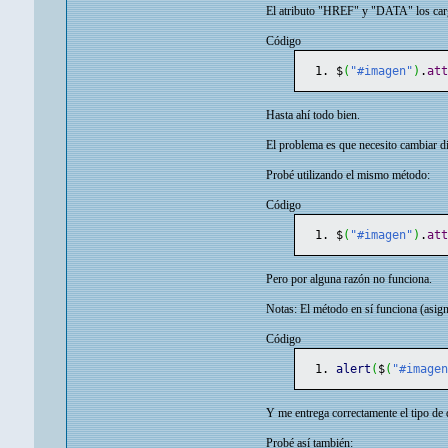
El atributo "HREF" y "DATA" los cargo 
Código
$
(
"#imagen"
)
.
at
Hasta ahí todo bien.
El problema es que necesito cambiar d
Probé utilizando el mismo método:
Código
$
(
"#imagen"
)
.
at
Pero por alguna razón no funciona.
Notas: El método en sí funciona (asig
Código
alert
(
$
(
"#image
Y me entrega correctamente el tipo de 
Probé así también: