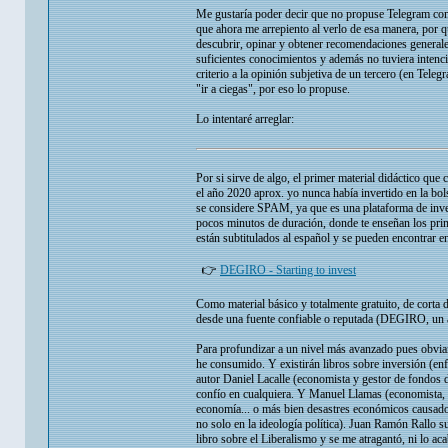
Me gustaría poder decir que no propuse Telegram como
que ahora me arrepiento al verlo de esa manera, por 
descubrir, opinar y obtener recomendaciones generales
suficientes conocimientos y además no tuviera intenci
criterio a la opinión subjetiva de un tercero (en Tele
"ir a ciegas", por eso lo propuse.
Lo intentaré arreglar:
Por si sirve de algo, el primer material didáctico q
el año 2020 aprox. yo nunca había invertido en la bo
se considere SPAM, ya que es una plataforma de inve
pocos minutos de duración, donde te enseñan los prin
están subtitulados al español y se pueden encontrar 
👉
DEGIRO - Starting to invest
Como material básico y totalmente gratuito, de corta d
desde una fuente confiable o reputada (DEGIRO, un act
Para profundizar a un nivel más avanzado pues obvia
he consumido. Y existirán libros sobre inversión (en
autor Daniel Lacalle (economista y gestor de fondos 
confío en cualquiera. Y Manuel Llamas (economista, f
economía... o más bien desastres económicos causados
no solo en la ideología política). Juan Ramón Rallo 
libro sobre el Liberalismo y se me atragantó, ni lo ac