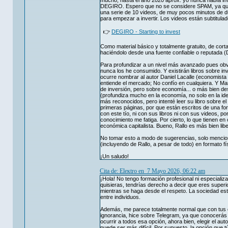
mucho, hasta el año 2020 aprox. yo nunca había inve
DEGIRO. Espero que no se considere SPAM, ya que e
una serie de 10 videos, de muy pocos minutos de du
para empezar a invertir. Los videos están subtitula
👉
DEGIRO - Starting to invest
Como material básico y totalmente gratuito, de corta
haciéndolo desde una fuente confiable o reputada (D
Para profundizar a un nivel más avanzado pues ob
nunca los he consumido. Y existirán libros sobre i
ocurre nombrar al autor Daniel Lacalle (economista 
entiende el mercado; No confío en cualquiera. Y Ma
de inversión, pero sobre economía... o más bien de
(profundiza mucho en la economía, no solo en la id
más reconocidos, pero intenté leer su libro sobre el
primeras páginas, por que están escritos de una fo
con este tío, ni con sus libros ni con sus videos, 
conocimiento me fatiga. Por cierto, lo que tienen e
económica capitalista. Bueno, Rallo es más bien libe
No tomar esto a modo de sugerencias, solo menciono
(incluyendo de Rallo, a pesar de todo) en formato fí
¡Un saludo!
Cita de: Eleкtro en 7 Mayo 2026, 06:22 am
¡Hola! No tengo formación profesional ni especializa
quisieras, tendrías derecho a decir que eres superi
mientras se haga desde el respeto. La sociedad está
entre individuos.
Además, me parece totalmente normal que con tus con
ignorancia, hice sobre Telegram, ya que conocerás o
ocurrir a todos esa opción, ahora bien, elegir el au
puede ser más difícil. Por supuesto, la opción que