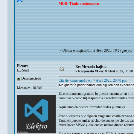
MOD: Titulo a minusculas
«
Última modificación: 8 Abril 2025, 19:13 pm po
Eleкtro
Re: Mercado bajista
Ex-Staff
«
Respuesta #1 en:
8 Abril 2025, 06:58
Desconectado
Cita de: camerano13 en 7 Abril 2025, 20:40 pm
Me gustaría poder hablar con alguien con experiencia
Mensajes: 10.040
El asesoramiento gratuito lo puedes encontrar en inf
como yo o como tú) dispuestos a resolver dudas muy 
Aquí también puedes formular dudas puntuales.
Pero si esperas que alguien tenga una charla privada 
También puedes unirte al club de socios de ciertos c
evitar hacer SPAM), que cuesta menos dinero relativ