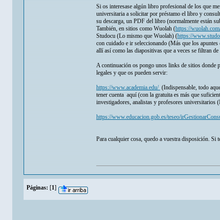
Si os interesase algún libro profesional de los que me
universitaria a solicitar por préstamo el libro y consul
su descarga, un PDF del libro (normalmente están sub
También, en sitios como Wuolah (
https://wuolah.com
Studocu (Lo mismo que Wuolah) (
https://www.studo
con cuidado e ir seleccionando (Más que los apuntes 
allí así como las diapositivas que a veces se filtran de
A continuación os pongo unos links de sitios donde p
legales y que os pueden servir:
https://www.academia.edu/
(Indispensable, todo aque
tener cuenta aquí (con la gratuita es más que sufici
investigadores, analistas y profesores universitario
https://www.educacion.gob.es/teseo/irGestionarCons
Para cualquier cosa, quedo a vuestra disposición. Si 
Páginas:
[
1
]