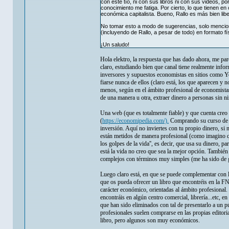
con este tío, ni con sus libros ni con sus videos, 
conocimiento me fatiga. Por cierto, lo que tienen e
económica capitalista. Bueno, Rallo es más bien libe
No tomar esto a modo de sugerencias, solo menciono
(incluyendo de Rallo, a pesar de todo) en formato fí
¡Un saludo!
Hola elektro, la respuesta que has dado ahora, me par
claro, estudiando bien que canal tiene realmente info
inversores y supuestos economistas en sitios como Y
fiarse nunca de ellos (claro está, los que aparecen y no
menos, según en el ámbito profesional de economistas
de una manera u otra, extraer dinero a personas sin ni
Una web (que es totalmente fiable) y que cuenta creo
(
https://economipedia.com/).
Comprando su curso de in
inversión. Aquí no inviertes con tu propio dinero, si
están metidos de manera profesional (como imagino que
los golpes de la vida'', es decir, que usa su dinero, 
está la vida no creo que sea la mejor opción. También
complejos con términos muy simples (me ha sido de g
Luego claro está, en que se puede complementar con l
que os pueda ofrecer un libro que encontréis en la FN
carácter económico, orientadas al ámbito profesional.
encontráis en algún centro comercial, librería...etc,
que han sido eliminados con tal de presentarlo a un p
profesionales suelen comprarse en las propias edito
libro, pero algunos son muy económicos.