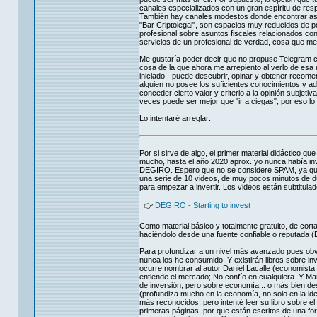
canales especializados con un gran espíritu de re
También hay canales modestos donde encontrar aseso
"Bar Criptolegal", son espacios muy reducidos de 
profesional sobre asuntos fiscales relacionados con
servicios de un profesional de verdad, cosa que m
Me gustaría poder decir que no propuse Telegram co
cosa de la que ahora me arrepiento al verlo de esa
iniciado - puede descubrir, opinar y obtener recom
alguien no posee los suficientes conocimientos y ad
conceder cierto valor y criterio a la opinión subjet
veces puede ser mejor que "ir a ciegas", por eso lo
Lo intentaré arreglar:
Por si sirve de algo, el primer material didáctico
mucho, hasta el año 2020 aprox. yo nunca había inve
DEGIRO. Espero que no se considere SPAM, ya que e
una serie de 10 videos, de muy pocos minutos de du
para empezar a invertir. Los videos están subtitula
👉
DEGIRO - Starting to invest
Como material básico y totalmente gratuito, de corta
haciéndolo desde una fuente confiable o reputada (D
Para profundizar a un nivel más avanzado pues ob
nunca los he consumido. Y existirán libros sobre i
ocurre nombrar al autor Daniel Lacalle (economista 
entiende el mercado; No confío en cualquiera. Y Ma
de inversión, pero sobre economía... o más bien de
(profundiza mucho en la economía, no solo en la id
más reconocidos, pero intenté leer su libro sobre el
primeras páginas, por que están escritos de una fo