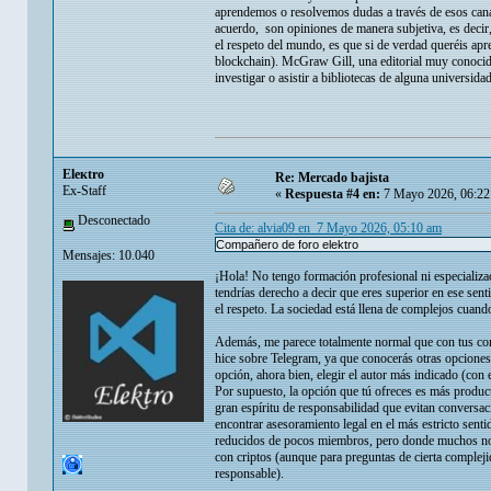
aprendemos o resolvemos dudas a través de esos cana
acuerdo, son opiniones de manera subjetiva, es deci
el respeto del mundo, es que si de verdad queréis apr
blockchain). McGraw Gill, una editorial muy conocida
investigar o asistir a bibliotecas de alguna universid
Eleкtro
Re: Mercado bajista
Ex-Staff
«
Respuesta #4 en:
7 Mayo 2026, 06:22
Desconectado
Cita de: alvia09 en 7 Mayo 2026, 05:10 am
Compañero de foro elektro
Mensajes: 10.040
¡Hola! No tengo formación profesional ni especializaci
tendrías derecho a decir que eres superior en ese sen
el respeto. La sociedad está llena de complejos cuando
Además, me parece totalmente normal que con tus conoc
hice sobre Telegram, ya que conocerás otras opciones m
opción, ahora bien, elegir el autor más indicado (con 
Por supuesto, la opción que tú ofreces es más produc
gran espíritu de responsabilidad que evitan convers
encontrar asesoramiento legal en el más estricto sent
reducidos de pocos miembros, pero donde muchos nova
con criptos (aunque para preguntas de cierta compleji
responsable).