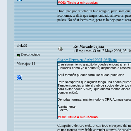
MOD: Titulo a minusculas
Disculpad por reflotar un hilo antiguo, pero más que
Economía, te diría que tengas cuidado al invertir, pu
países. No sé si leerás esto, pero te lo dejo por si acas
alvia09
Re: Mercado bajista
«
Respuesta #3 en:
7 Mayo 2026, 05:10
Desconectado
Cita de: Eleкtro en 8 Abril 2025, 06:58 am
Mensajes: 14
El asesoramiento gratuito lo puedes encontrar en i
(usuarios como yo o como tú) dispuestos a resolve
Aquí también puedes formular dudas puntuales.
Pero si esperas que alguien tenga una charla priva
También puedes unirte al club de socios de cierto
para evitar hacer SPAM), que cuesta menos dinero 
comparación).
De todas formas, mantén todo tu XRP. Aunque caiga (
Atentamente,
Elektro.
MOD: Titulo a minusculas
Compañero de foro elektro, con todo el respeto del m
es una manera muy fiable aprender a través de canal