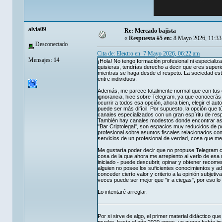
alvia09
Re: Mercado bajista
«
Respuesta #5 en:
8 Mayo 2026, 11:33
Desconectado
Cita de: Eleкtro en 7 Mayo 2026, 06:22 am
Mensajes: 14
¡Hola! No tengo formación profesional ni especializa
quisieras, tendrías derecho a decir que eres superi
mientras se haga desde el respeto. La sociedad está
entre individuos.
Además, me parece totalmente normal que con tus con
ignorancia, hice sobre Telegram, ya que conocerás o
ocurrir a todos esa opción, ahora bien, elegir el au
puede ser más difícil. Por supuesto, la opción que
canales especializados con un gran espíritu de re
También hay canales modestos donde encontrar aseso
"Bar Criptolegal", son espacios muy reducidos de 
profesional sobre asuntos fiscales relacionados con
servicios de un profesional de verdad, cosa que m
Me gustaría poder decir que no propuse Telegram co
cosa de la que ahora me arrepiento al verlo de esa
iniciado - puede descubrir, opinar y obtener recom
alguien no posee los suficientes conocimientos y ad
conceder cierto valor y criterio a la opinión subjet
veces puede ser mejor que "ir a ciegas", por eso lo
Lo intentaré arreglar:
Por si sirve de algo, el primer material didáctico