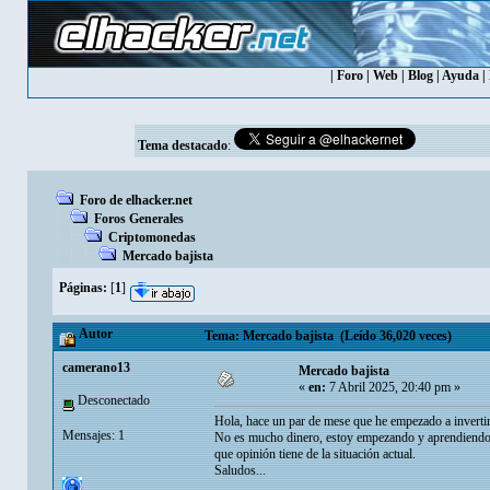
|
Foro
|
Web
|
Blog
|
Ayuda
|
Tema destacado
:
Foro de elhacker.net
Foros Generales
Criptomonedas
Mercado bajista
Páginas:
[
1
]
Autor
Tema: Mercado bajista (Leído 36,020 veces)
camerano13
Mercado bajista
«
en:
7 Abril 2025, 20:40 pm »
Desconectado
Hola, hace un par de mese que he empezado a invertir 
Mensajes: 1
No es mucho dinero, estoy empezando y aprendiendo 
que opinión tiene de la situación actual.
Saludos...