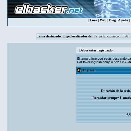
|
Foro
|
Web
|
Blog
|
Ayuda
|
Tema destacado
: El
geolocalizador
de IP's ya funciona con IPv6
- Debes estar registrado -
El tema o foro que estás buscando par
Por favor ingresa abajo o haz click
-a
Ingresar
Duración de la sesi
Recordar siempre Usuari
¿Ol