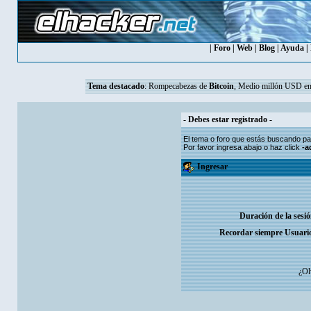
|
Foro
|
Web
|
Blog
|
Ayuda
|
Tema destacado
:
Rompecabezas de
Bitcoin
, Medio millón USD en
- Debes estar registrado -
El tema o foro que estás buscando par
Por favor ingresa abajo o haz click
-a
Ingresar
Duración de la sesi
Recordar siempre Usuari
¿Ol