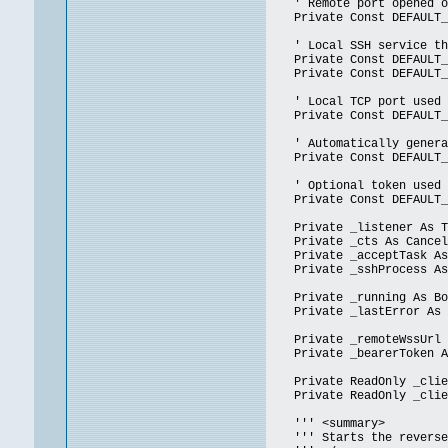
' Remote port opened on 
Private Const DEFAULT_RE
' Local SSH service that
Private Const DEFAULT_CL
Private Const DEFAULT_CL
' Local TCP port used by
Private Const DEFAULT_LO
' Automatically generat
Private Const DEFAULT_ID
' Optional token used fo
Private Const DEFAULT_BE
Private _listener As Tc
Private _cts As Cancell
Private _acceptTask As
Private _sshProcess As
Private _running As Boo
Private _lastError As S
Private _remoteWssUrl A
Private _bearerToken As
Private ReadOnly _client
Private ReadOnly _client
''' <summary>
''' Starts the reverse S