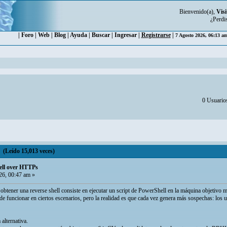
Bienvenido(a),
Visi
¿Perdi
|
Foro
|
Web
|
Blog
|
Ayuda
|
Buscar
|
Ingresar
|
Registrarse
|
7 Agosto 2026, 06:13 a
0 Usuarios
(Leído 15,013 veces)
ell over HTTPs
26, 00:47 am »
btener una reverse shell consiste en ejecutar un script de PowerShell en la máquina objetivo mie
ede funcionar en ciertos escenarios, pero la realidad es que cada vez genera más sospechas: l
 alternativa.