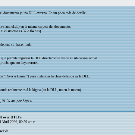
 el documento y una DLL externa. En un poco más de detalle:
seTunnel.dll) en la misma carpeta del documento.
i el sistema es 32 o 64 bits).
etiene sin hacer nada.
que permite registrar la DLL directamente desde su ubicación actual.
prueba que no haya errores.
.SshReverseTunnel")
para instanciar la clase definida en la DLL.
onde realmente está la lógica (en la DLL, no en la macro).
6, 01:04 am por Shyx
»
ll over HTTPs
 Abril 2026, 00:50 am »
el.vb