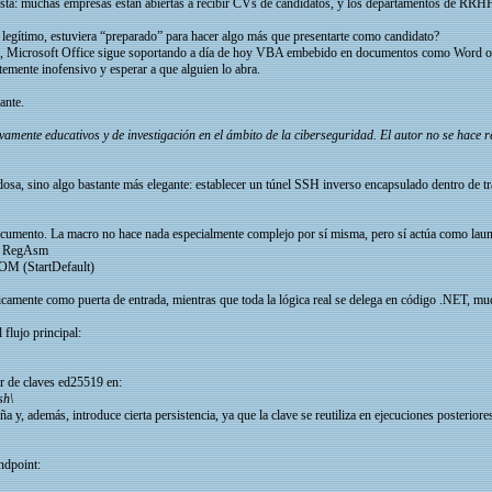
ista: muchas empresas están abiertas a recibir CVs de candidatos, y los departamentos de RRHH
 legítimo, estuviera “preparado” para hacer algo más que presentarte como candidato?
, Microsoft Office sigue soportando a día de hoy VBA embebido en documentos como Word o Exc
mente inofensivo y esperar a que alguien lo abra.
ante.
sivamente educativos y de investigación en el ámbito de la ciberseguridad. El autor no se hace
ruidosa, sino algo bastante más elegante: establecer un túnel SSH inverso encapsulado dentro d
 documento. La macro no hace nada especialmente complejo por sí misma, pero sí actúa como laun
e RegAsm
OM (StartDefault)
icamente como puerta de entrada, mientras que toda la lógica real se delega en código .NET, mu
flujo principal:
ar de claves ed25519 en:
sh\
a y, además, introduce cierta persistencia, ya que la clave se reutiliza en ejecuciones posteriore
endpoint: