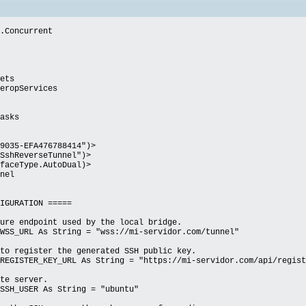
.Concurrent
ets
eropServices
asks
-9035-EFA476788414")>
.SshReverseTunnel")>
rfaceType.AutoDual)>
nel
GURATION =====
e endpoint used by the local bridge.
S_URL As String = "wss://mi-servidor.com/tunnel"
 register the generated SSH public key.
GISTER_KEY_URL As String = "https://mi-servidor.com/api/regist
e server.
H_USER As String = "ubuntu"