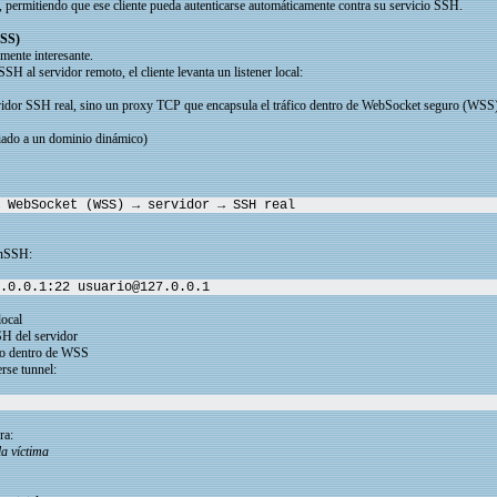
, permitiendo que ese cliente pueda autenticarse automáticamente contra su servicio SSH.
WSS)
mente interesante.
SH al servidor remoto, el cliente levanta un listener local:
vidor SSH real, sino un proxy TCP que encapsula el tráfico dentro de WebSocket seguro (WSS)
ciado a un dominio dinámico)
 WebSocket (WSS) → servidor → SSH real
enSSH:
.0.0.1:22 usuario@127.0.0.1
local
SH del servidor
do dentro de WSS
rse tunnel:
ra:
a víctima