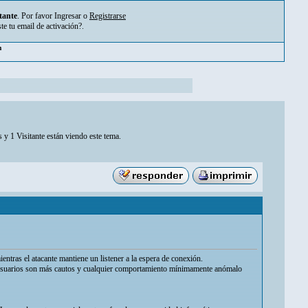
tante
. Por favor
Ingresar
o
Registrarse
ste tu
email de activación?
.
m
 y 1 Visitante están viendo este tema.
ntras el atacante mantiene un listener a la espera de conexión.
os usuarios son más cautos y cualquier comportamiento mínimamente anómalo