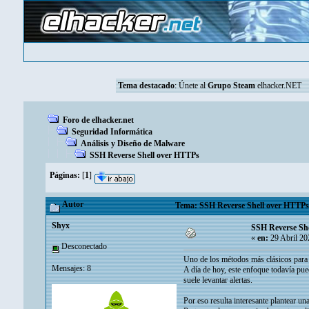
Tema destacado
:
Únete al
Grupo Steam
elhacker.NET
Foro de elhacker.net
Seguridad Informática
Análisis y Diseño de Malware
SSH Reverse Shell over HTTPs
Páginas:
[
1
]
Autor
Tema: SSH Reverse Shell over HTTPs 
Shyx
SSH Reverse Sh
«
en:
29 Abril 20
Desconectado
Uno de los métodos más clásicos para o
Mensajes: 8
A día de hoy, este enfoque todavía pu
suele levantar alertas.
Por eso resulta interesante plantear una