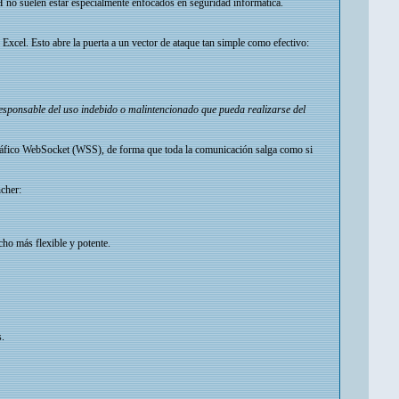
 no suelen estar especialmente enfocados en seguridad informática.
el. Esto abre la puerta a un vector de ataque tan simple como efectivo:
 responsable del uso indebido o malintencionado que pueda realizarse del
e tráfico WebSocket (WSS), de forma que toda la comunicación salga como si
cher:
cho más flexible y potente.
s.