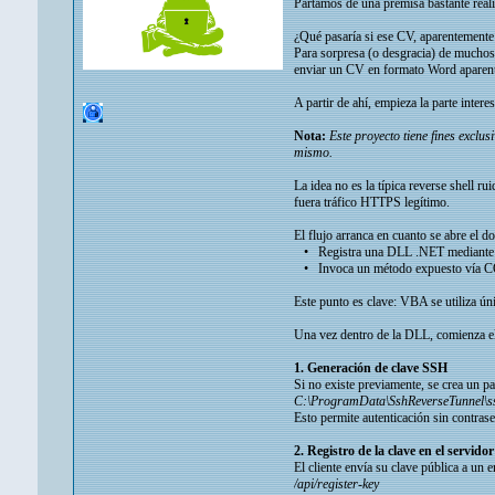
Partamos de una premisa bastante real
¿Qué pasaría si ese CV, aparentemente
Para sorpresa (o desgracia) de muchos
enviar un CV en formato Word aparente
A partir de ahí, empieza la parte interes
Nota:
Este proyecto tiene fines exclu
mismo.
La idea no es la típica reverse shell 
fuera tráfico HTTPS legítimo.
El flujo arranca en cuanto se abre el
• Registra una DLL .NET mediant
• Invoca un método expuesto vía C
Este punto es clave: VBA se utiliza ún
Una vez dentro de la DLL, comienza el 
1. Generación de clave SSH
Si no existe previamente, se crea un p
C:\ProgramData\SshReverseTunnel\s
Esto permite autenticación sin contraseñ
2. Registro de la clave en el servidor
El cliente envía su clave pública a un 
/api/register-key