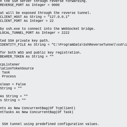
the SSH server through reverse forwarding.
VERSE_PORT As Integer = 9000
 will be exposed through the reverse tunnel.
IENT_HOST As String = "127.0.0.1"
IENT_PORT As Integer = 22
 ssh.exe to connect into the WebSocket bridge.
CAL_TUNNEL_PORT As Integer = 2222
ed SSH private key path.
ENTITY_FILE As String = "C:\ProgramData\SshReverseTunnel\ssh\i
r both WSS and public key registration.
ARER_TOKEN As String = ""
pListener
ationTokenSource
 Task
 Process
lean = False
tring = ""
s String = ""
 String = ""
s As New ConcurrentBag(Of TcpClient)
Tasks As New ConcurrentBag(Of Task)
SH tunnel using predefined configuration values.