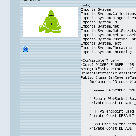
Código:
Imports System
Imports System.Collections
Imports System.Diagnostics
Imports System.IO
Imports System.Net
Imports System.Net.Sockets
Imports System.Net.WebSock
Imports System.Runtime.Int
Imports System.Text
Imports System.Threading
Imports System.Threading.T
<ComVisible(True)>
<Guid("D1C05C4F-66EB-449B
<ProgId("SshReverseTunnel
<ClassInterface(ClassInte
Public Class SshReverseTun
Implements IDisposable
' ===== HARDCODED CONFI
' Remote WebSocket Secur
Private Const DEFAULT_WS
' HTTPS endpoint used to
Private Const DEFAULT_RE
' SSH user on the remot
Private Const DEFAULT_SS