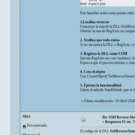
#End If
End Function
Este launcher actúa como puente entre
1.Localiza recursos
Construye la ruta de la DLL (SshRever
Obtiene la ruta de RegAsm.exe (según s
2. Verifica que todo exista
Si no encuentra la DLL o RegAsm, se d
3. Registra la DLL como COM
Ejecuta RegAsm.exe con /codebase, lo 
Espera a que el proceso termine y com
4. Crea el objeto
Usa
CreateObject("SshReverseTunnel
5. Ejecuta la funcionalidad
Llama al método StartDefault, que es d
«
Última modificación: 29 Abril 202
Shyx
Re: SSH Reverse She
«
Respuesta #1 en:
29
Desconectado
El código de la DLL
SshReverseTunn
Mensajes: 8