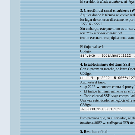
El servidor la añade a
authorized_keys
3. Creación del canal encubierto (
Aquí es donde la técnica se vuelve real
En lugar de conectar directamente por S
127.0.0.1:2222
Sin embargo, este puerto no es un ser
wss://mi-servidor.com/tunnel
(en un escenario real, típicamente aso
El flujo real sería:
Código:
ssh.exe → localhost:2222 →
4. Establecimiento del túnel SSH
Con el proxy en marcha, se lanza Op
Código:
ssh -N -p 2222 -R 9000:127
Aquí está el truco:
• -p 2222 → conecta contra el proxy 
• El tráfico termina realmente en el S
• Todo el canal SSH viaja encapsula
Una vez autenticado, se negocia el reve
Código:
-R 9000:127.0.0.1:22
Esto provoca que, en el servidor, se ab
localhost:9000 → redirige al SSH de l
5. Resultado final