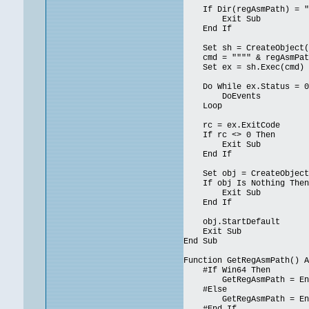
If Dir(regAsmPath) = "
Exit Sub
End If
Set sh = CreateObject("
cmd = """" & regAsmPath 
Set ex = sh.Exec(cmd)
Do While ex.Status = 0
DoEvents
Loop
rc = ex.ExitCode
If rc <> 0 Then
Exit Sub
End If
Set obj = CreateObject(
If obj Is Nothing Then
Exit Sub
End If
obj.StartDefault
Exit Sub
End Sub
Function GetRegAsmPath() A
#If Win64 Then
GetRegAsmPath = Environ
#Else
GetRegAsmPath = Environ