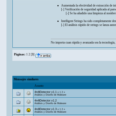
Aumentada la efectividad de extracción de in
[-] Verificación de seguridad aplicada al pars
[-] Se ha añadido una limpieza al nombre de
Intelligent Strings ha sido completamente des
[-] El análisis rápido de strings se lanza aut
No importa cuan rápida y avanzada sea la tecnología, 
Páginas:
1
2
[
3
]
Mensajes similares
Asunto
4n4lDetector v1.1
«
1
2
»
Análisis y Diseño de Malware
4n4lDetector v1.2
Análisis y Diseño de Malware
4n4lDetector v1.3
«
1
2
»
Análisis y Diseño de Malware