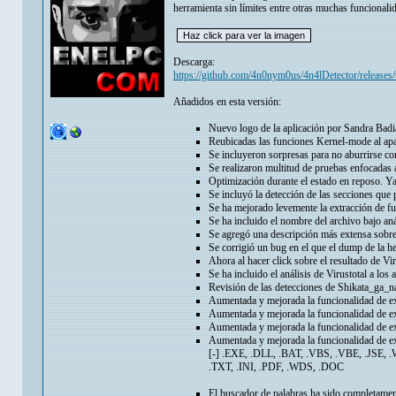
herramienta sin límites entre otras muchas funcionalid
Descarga:
https://github.com/4n0nym0us/4n4lDetector/releases/
Añadidos en esta versión:
Nuevo logo de la aplicación por Sandra Bad
Reubicadas las funciones Kernel-mode al ap
Se incluyeron sorpresas para no aburrirse con
Se realizaron multitud de pruebas enfocadas a
Optimización durante el estado en reposo. Y
Se incluyó la detección de las secciones que 
Se ha mejorado levemente la extracción de f
Se ha incluido el nombre del archivo bajo aná
Se agregó una descripción más extensa sobr
Se corrigió un bug en el que el dump de la h
Ahora al hacer click sobre el resultado de Vir
Se ha incluido el análisis de Virustotal a los
Revisión de las detecciones de Shikata_ga_na
Aumentada y mejorada la funcionalidad de e
Aumentada y mejorada la funcionalidad de
Aumentada y mejorada la funcionalidad de
Aumentada y mejorada la funcionalidad de
[-] .EXE, .DLL, .BAT, .VBS, .VBE, .JSE, 
.TXT, .INI, .PDF, .WDS, .DOC
El buscador de palabras ha sido completament