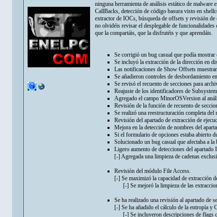
ninguna herramienta de análisis estático de malware 
CallBacks, detección de código basura visto en shell
extractor de IOCs, búsqueda de offsets y revisión de 
no olvidéis revisar el desplegable de funcionalidades
que la compartáis, que la disfrutéis y que aprendáis.
Se corrigió un bug casual que podía mostrar el
Se incluyó la extracción de la dirección en d
Las notificaciones de Show Offsets muestran
Se añadieron controles de desbordamiento en
Se revisó el recuento de secciones para arch
Reajuste de los identificadores de Subsyst
Agregado el campo MinorOSVersion al análi
Revisión de la función de recuento de seccio
Se realizó una reestructuración completa de
Revisión del apartado de extracción de ejecu
Mejora en la detección de nombres del aparta
Si el formulario de opciones estaba abierto 
Solucionado un bug casual que afectaba a 
Ligero aumento de detecciones del apartado In
[-] Agregada una limpieza de cadenas exclus
Revisión del módulo File Access.
[-] Se maximizó la capacidad de extracción 
[-] Se mejoró la limpieza de las extraccion
Se ha realizado una revisión al apartado de s
[-] Se ha añadido el cálculo de la entropía y 
[-] Se incluyeron descripciones de flags co