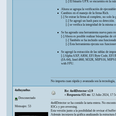
[-] El binario UPX se encuentra en la raíz 
Ahora se agrupa la verificación de ejecutable
Cambios en el manejo de la firma Rich.
[-] Se extrae la firma al completo, no solo la 
[-] Se agregó un hash para su detección.
[-] se verifica la integridad de la misma co
Se ha agreado una herramienta nueva para real
[-] Ahora es posible realizar búsquedas d
[-] También se ha incluido una funcionalid
[-] Esta herramienta ejecuta sus funciones p
Se agregó la extracción de las tablas de impor
[-] Alpha AXP, ARM, EFI Byte Code, EFI By
(IA-64), Intel i860, M32R, MIPS16, MIPS
with FPU.
No importa cuan rápida y avanzada sea la tecnología, 
4n0nym0us
Re: 4n4lDetector v2.9
«
Respuesta #21 en:
12 Julio 2024, 17:
Desconectado
4n4lDetector se ha comido la tarta entera. No encontra
Mensajes: 53
IOCs y pre-reversing.
Esta versión junto a la posibilidad de revisar el buff
Además incorpora la gráfica analizando la estructura P