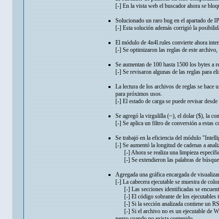
[-] En la vista web el buscador ahora se blo
Solucionado un raro bug en el apartado de IPs
[-] Esta solución además corrigió la posibili
El módulo de 4n4l.rules convierte ahora inte
[-] Se optimizaron las reglas de este archiv
Se aumentan de 100 hasta 1500 los bytes a rev
[-] Se revisaron algunas de las reglas para eli
La lectura de los archivos de reglas se hace 
para próximos usos.
[-] El estado de carga se puede revisar desde 
Se agregó la virgulilla (~), el dolar ($), la 
[-] Se aplica un filtro de conversión a estas 
Se trabajó en la eficiencia del módulo "Intell
[-] Se aumentó la longitud de cadenas a anal
[-] Ahora se realiza una limpieza específic
[-] Se extendieron las palabras de búsque
Agregada una gráfica encargada de visualizar 
[-] La cabecera ejecutable se muestra de color
[-] Las secciones identificadas se encuentran
[-] El código sobrante de los ejecutables te
[-] Si la sección analizada contiene un RSi
[-] Si el archivo no es un ejecutable de Win
negro cuando no exista contenido.