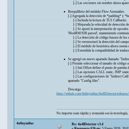
[-] Las secciones sin nombre ahora apar
Reequilibrio del módulo Flow Anomalies.
[-] Agregada la detección de *padding* y *he
[-] Incluida la lectura de TLS Callbacks.
[-] Mejorada la velocidad de detección de 
[-] Se ajustó la interpretación de opcodes
'ModRM/SIB parsed', manteniendo continuida
[-] La detección de código basura de los en
[-] Se reestructuró la detección del campo s
[-] El módulo de heurística ahora cuenta co
[-] Extendida la compatibilidad de traducc
Se agregó un nuevo apartado llamado "Indirect
[-] Permite seleccionar el tamaño de código 
[-] Init Offset define el punto de partida d
[-] Las opciones CALL static, JMP static,
[-] Las configuraciones de "Indirect Call/J
apartado "Config files".
Descarga
https://github.com/4n0nym0us/4n4lDetector/releases/
No importa cuan rápida y avanzada sea la tecnología, 
4n0nym0us
Re: 4n4lDetector v3.4
«
Respuesta #26 en:
5 Enero 2026, 20:0