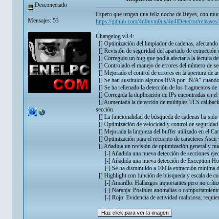
Desconectado
Espero que tengan una feliz noche de Reyes, con muc
Mensajes: 53
https://github.com/4n0nym0us/4n4lDetector/releases/l
Changelog v3.4:
[] Optimización del limpiador de cadenas, afectando a
[] Revisión de seguridad del apartado de extracción 
[] Corregido un bug que podía afectar a la lectura de 
[] Controlado el manejo de errores del número de se
[] Mejorado el control de errores en la apertura de 
[] Se han sustituido algunos RVA por "N/A" cuando 
[] Se ha rellenado la detección de los fragmentos de
[] Corregida la duplicación de IPs encontradas en e
[] Aumentada la detección de múltiples TLS callbacks
sección.
[] La funcionalidad de búsqueda de cadenas ha sido r
[] Optimización de velocidad y control de seguridad p
[] Mejorada la limpieza del buffer utilizado en el Ca
[] Optimización para el recuento de caracteres Ascii
[] Añadida un revisión de optimización general y n
[-] Añadida una nueva detección de secciones ejecut
[-] Añadida una nueva detección de Exception Hook
[-] Se ha disminuido a 100 la extracción mínima del
[] Highlight con función de búsqueda y escala de col
[-] Amarillo: Hallazgos importantes pero no crítico
[-] Naranja: Posibles anomalías o comportamientos
[-] Rojo: Evidencia de actividad maliciosa; requiere 