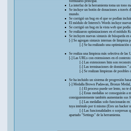
formulario principal.
La interfaz de la herramienta toma un tono m
Se incluye un botón de donaciones a través 
mundo.
Se corrigió un bug en el que se podían incluir
El módulo de Interest's Words incluye nuevas 
Se corrigió un bug en la vista web que podía 
Se realizaron optimizaciones en el módulo 
Se incluyen nuevas sintaxis de búsqueda en e
[-] Se agregan sintaxis internas de limpieza 
[-] Se ha realizado una optimización con i
Se realiza una limpieza más selectiva de las
[-] Las URLs con extensiones en el contexto 
[-] Las extensiones htm son reconstru
[-] Las terminaciones de dominios ".co
[-] Se realizan limpiezas de posibles
Se ha incluido un sistema de progresión bas
[-] Medalla Brown Padawan, Bronze Medal, 
[-] El proceso puede ser lento, no te des
[-] Estas medallas se conseguirán a medida
consiguientemente también aumentarán sus f
[-] Las medallas solo funcionarán en la má
tuya inténtalo por ti mismo (Eres un hacker n
[-] Las funcionalidades o sorpresas que de
apartado "Settings" de la herramienta.