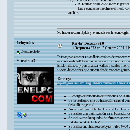
[-] Al realizar doble click sobre la gráfica,
[-] Las ejecuciones medinate el modo con
análisis.
No importa cuan rápida y avanzada sea la tecnología, 
4n0nym0us
Re: 4n4lDetector v3.0
«
Respuesta #22 en:
7 Octubre 2024, 11
Desconectado
Te imaginas obtener un análisis estático de malware 
Mensajes: 53
será una realidad! Esta nueva versión incluirá un in
funcionalidades y personalizar estilos visuales mient
nuevas detecciones que cubren desde malware genéri
Descarga:
https://github.com/4n0nym0us/4n4lDetector/releases/
El código de búsqueda de funciones de la Im
Se ha realizado una optimización general con
del análisis general.
Aumentado por defecto el peso del archivo a
Se realizó una optimización en el buscador d
Se incluyeron búsquedas de términos sobre ma
Estado en "4n4l.Rules".
Se realiza una limpieza de bytes nulos 0x00 de