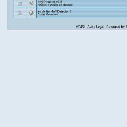
4n4lDetector v1.5
Análisis y Diseño de Malware
es de fiar 4n4lDetector ?
Dudas Generales
WAP2
-
Aviso Legal
-
Powered by 