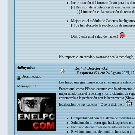
Incorporación del formato Texto para los dato
[-] Revisión de la detección de ejecutables i
[-] Limitación en la extracción de texto de
Mejora en el módulo de Cadenas Inteligentes
[-] Se ha reforzado la recolección de número
Disfrútenla a mi salud de hacker!
No importa cuan rápida y avanzada sea la tecnología, 
4n0nym0us
Re: 4n4lDetector v3.2
«
Respuesta #24 en:
24 Agosto 2025, 17
Desconectado
Les traigo una gran innovación en el análisis estátic
Mensajes: 53
Profesional como PEscan cuentan con la adaptación de
mejor aliado para el reversing y los incidentes de se
entremezcla a la perfección con la herramienta [Show 
localización de sus cadenas. ¡Que la disfruten!
Compatibilidad con el sistema de medallas al
Solucionado un error que hacía aparecer un r
Inclusión de controles de estado del formulari
Revisión completa del módulo heurístico y de