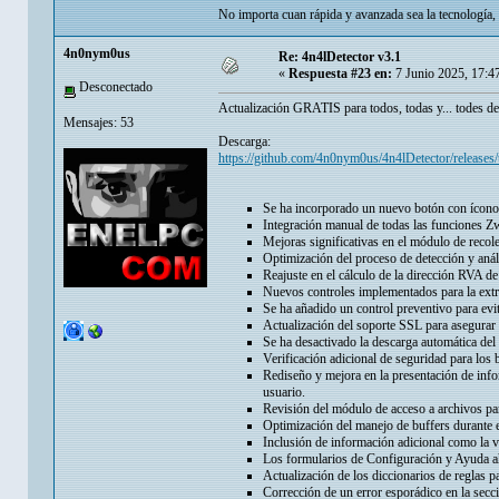
No importa cuan rápida y avanzada sea la tecnología, 
4n0nym0us
Re: 4n4lDetector v3.1
«
Respuesta #23 en:
7 Junio 2025, 17:4
Desconectado
Actualización GRATIS para todos, todas y... todes des
Mensajes: 53
Descarga:
https://github.com/4n0nym0us/4n4lDetector/releases/
Se ha incorporado un nuevo botón con ícono de 
Integración manual de todas las funciones Z
Mejoras significativas en el módulo de reco
Optimización del proceso de detección y anál
Reajuste en el cálculo de la dirección RVA de 
Nuevos controles implementados para la extr
Se ha añadido un control preventivo para evi
Actualización del soporte SSL para asegurar 
Se ha desactivado la descarga automática del
Verificación adicional de seguridad para los
Rediseño y mejora en la presentación de inf
usuario.
Revisión del módulo de acceso a archivos pa
Optimización del manejo de buffers durante el
Inclusión de información adicional como la
Los formularios de Configuración y Ayuda aho
Actualización de los diccionarios de reglas p
Corrección de un error esporádico en la secci