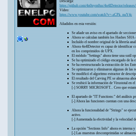
Descarga:
https://github.com/4n0nym0us/4n4lDetector/releases/
Vídeo:
https://www.youtube.com/watch?v=-zCPk_nuY4c
Añadidos en esta versión:
Se añade un aviso en el apartado de secciones
Ahora se calculan también los Hashes SHA-2
Incluído el nombre original de la librería ana
Ahora 4n4lDetector es capaz de identificar c
en los comprimidos de UPX.
El módulo "Settings" ahora tiene una sutíl op
Se ha optimizado el código encargado de la e
Se ha reestructurado la extracción de los En
Se optimizaron y eliminaron algunas de las re
Se modificó el algoritmo extractor de descrip
El resultado del Carving PE se almacena ahor
Se reubicó la información de Virustotal en e
[-] SORRY MICROSOFT... Creo que estamos 
El apartado de "IT Functions:" del análisis p
[-] Ahora las funciones cuentan con una desc
Ahora la funcionalidad de "Strings" se ejecuta
activo.
[-] Aumentada la efectividad y la velocidad d
La opción "Sections Info" ahora es interna 
[-] Las muestras descomprimidas se almacenan