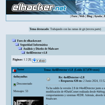
|
Foro
|
Web
|
Blog
|
Ayuda
|
Tema destacado
:
Trabajando con las ramas de git (tercera parte)
Foro de elhacker.net
Seguridad Informática
Análisis y Diseño de Malware
4n4lDetector v1.8
Páginas:
1
2
[
3
]
Autor
Tema: 4n4lDetector v1.8 (Leído 117,070 veces)
4n0nym0us
Re: 4n4lDetector v2.8
«
Respuesta #20 en:
2 Junio 2024, 15:5
Desconectado
Ya ha salido la versión 2.8 de #4n4lDetector junto a 
Mensajes: 53
modificación de #DarkComet realizada desde #debugg
comportamiento y sistemas #EDR. Además, abordo la e
#malware.