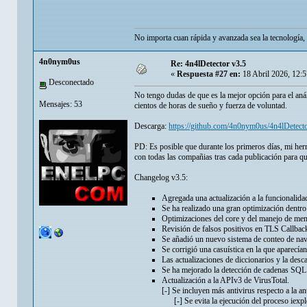
No importa cuan rápida y avanzada sea la tecnología, 
4n0nym0us
Re: 4n4lDetector v3.5
«
Respuesta #27 en:
18 Abril 2026, 12:
Desconectado
No tengo dudas de que es la mejor opción para el aná
Mensajes: 53
cientos de horas de sueño y fuerza de voluntad.
Descarga:
https://github.com/4n0nym0us/4n4lDetecto
PD: Es posible que durante los primeros días, mi her
con todas las compañias tras cada publicación para qu
Changelog v3.5:
Agregada una actualización a la funcionalida
Se ha realizado una gran optimización dentro
Optimizaciones del core y del manejo de me
Revisión de falsos positivos en TLS Callbac
Se añadió un nuevo sistema de conteo de nav
Se corrigió una casuística en la que aparecían
Las actualizaciones de diccionarios y la desc
Se ha mejorado la detección de cadenas SQL 
Actualización a la APIv3 de VirusTotal.
[-] Se incluyen más antivirus respecto a la an
[-] Se evita la ejecución del proceso iexplor