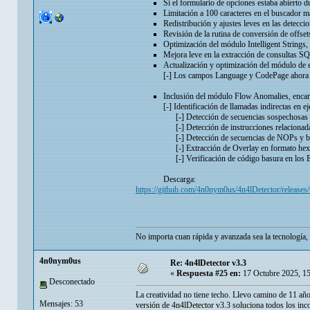
Si el formulario de opciones estaba abierto du
Limitación a 100 caracteres en el buscador m
Redistribución y ajustes leves en las detecc
Revisión de la rutina de conversión de offse
Optimización del módulo Intelligent Strings,
Mejora leve en la extracción de consultas S
Actualización y optimización del módulo de e
[-] Los campos Language y CodePage ahora se
Inclusión del módulo Flow Anomalies, encarg
[-] Identificación de llamadas indirectas en ej
[-] Detección de secuencias sospechosas de
[-] Detección de instrucciones relacionada
[-] Detección de secuencias de NOPs y br
[-] Extracción de Overlay en formato hexa
[-] Verificación de código basura en los E
Descarga:
https://github.com/4n0nym0us/4n4lDetector/releases/
No importa cuan rápida y avanzada sea la tecnología, 
4n0nym0us
Re: 4n4lDetector v3.3
«
Respuesta #25 en:
17 Octubre 2025, 1
Desconectado
La creatividad no tiene techo. Llevo camino de 11 año
Mensajes: 53
versión de 4n4lDetector v3.3 soluciona todos los inc